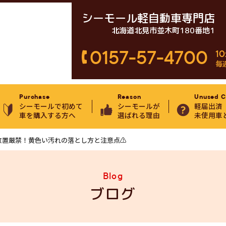
シーモール軽自動車専門店
北海道北見市並木町180番地1
0157-57-4700
10
毎
Purchase
Reason
Unused C
シーモールで初めて
シーモールが
軽届出済
車を購入する方へ
選ばれる理由
未使用車
放置厳禁！黄色い汚れの落とし方と注意点⚠
Blog
ブログ