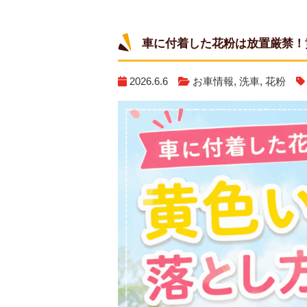
車に付着した花粉は放置厳禁！
2026.6.6
お車情報
,
洗車
,
花粉