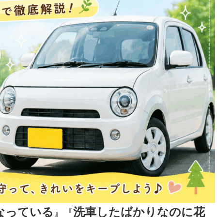
なっている
洗車したばかりなのに花
』『