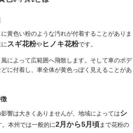
因
スに黄色い粉のような汚れが付着することがありま
スギ花粉
ヒノキ花粉
主に
や
です。
、風によって広範囲へ飛散します。そして車のボデ
などに付着し、車全体が黄色っぽく見えることがあ
特徴
シ
の影響は大きくありませんが、地域によっては
2月から5月頃
す。本州では一般的に
まで花粉の