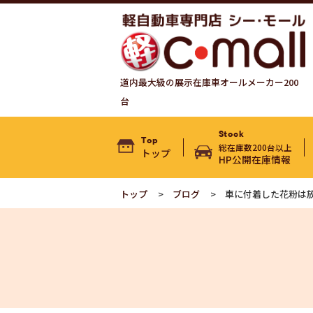
道内最大級の展示在庫車オールメーカー200
台
Stock
Top
総在庫数200台以上
トップ
HP公開在庫情報
トップ
ブログ
車に付着した花粉は