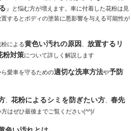
る
』と悩む方が増えます。車に付着した花粉は見
放置するとボディの塗装に悪影響を与える可能性が
黄色い汚れの原因
放置するリ
花粉による
、
花粉対策
について詳しく解説します
適切な洗車方法
予防
から愛車を守るための
や
方
花粉によるシミを防ぎたい方
春先
、
、
方はぜひ最後までご覧ください(^^)/
黄色い汚れとは