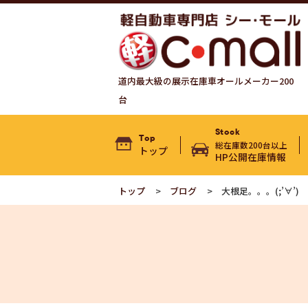
道内最大級の展示在庫車オールメーカー200
台
Stock
Top
総在庫数200台以上
トップ
HP公開在庫情報
トップ
ブログ
大根足。。。(;’∀’)