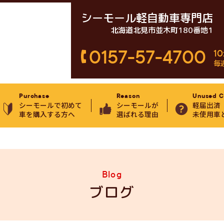
シーモール軽自動車専門店
北海道北見市並木町180番地1
0157-57-4700
10
毎
Purchase
Reason
Unused C
シーモールで初めて
シーモールが
軽届出済
車を購入する方へ
選ばれる理由
未使用車
Blog
ブログ