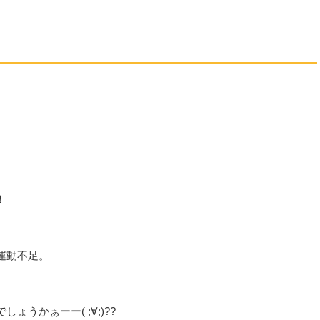
！
運動不足。
うかぁーー( ;∀;)??