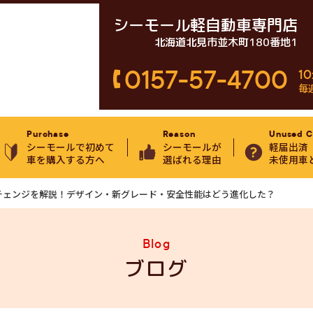
シーモール軽自動車専門店
北海道北見市並木町180番地1
0157-57-4700
10
毎
Purchase
Reason
Unused C
シーモールで初めて
シーモールが
軽届出済
車を購入する方へ
選ばれる理由
未使用車
チェンジを解説！デザイン・新グレード・安全性能はどう進化した？
Blog
ブログ