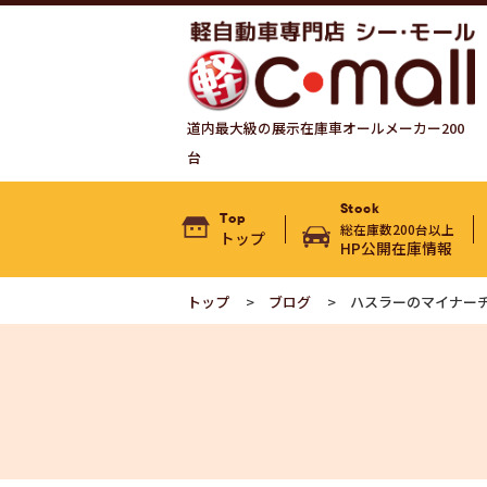
道内最大級の展示在庫車オールメーカー200
台
Stock
Top
総在庫数200台以上
トップ
HP公開在庫情報
トップ
ブログ
ハスラーのマイナー