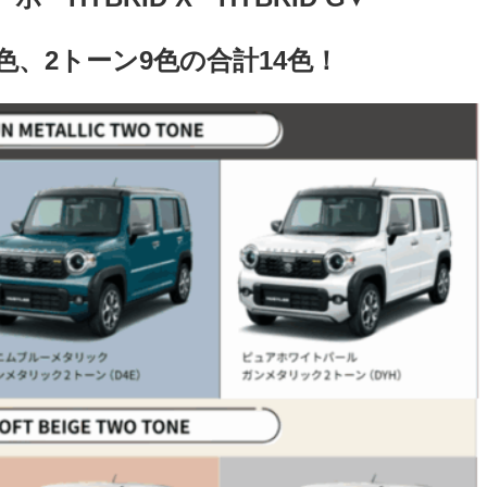
色、2トーン9色の合計14色！