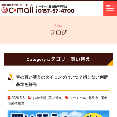
menu
シーモール軽自動車専門店
0157-57-4700
Blog
ブログ
カテゴリ：買い替え
Category
車の買い替えのタイミングはいつ？損しない判断
基準を解説
2026.5.8
お車情報
,
買い替え
シーモール
,
北見市
,
届出
済未使用車