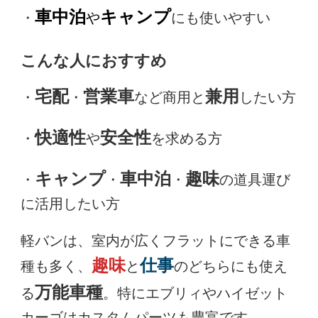
車中泊
キャンプ
・
や
にも使いやすい
こんな人におすすめ
宅配
営業車
兼用
・
・
など商用と
したい方
快適性
安全性
・
や
を求める方
キャンプ
車中泊
趣味
・
・
・
の道具運び
に活用したい方
軽バンは、室内が広くフラットにできる車
趣味
仕事
種も多く、
と
のどちらにも使え
万能車種
る
。特にエブリィやハイゼット
カーゴはカスタムパーツも豊富です。