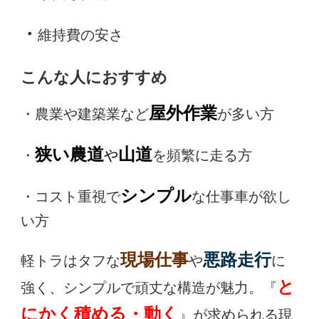
・
維持費の安さ
こんな人におすすめ
屋外作業
・農業や建築業など
が多い方
狭い農道
山道
・
や
を頻繁に走る方
シンプル
・コスト重視で
な仕事車が欲し
い方
現場仕事
悪路走行
軽トラはタフな
や
に
と
強く、シンプルで頑丈な構造が魅力。『
にかく積める・動く
』が求められる現