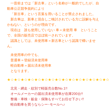
一昔前までは「新古車」という名称が一般的でしたが、自
動車公正競争規約により
「新古車」という言葉を用いることが禁止されました。
新古車は、新車と混合しご検討されている方に誤解を与え
かねない、というのが理由です。
現在は 誰も使用していない 車＝未使用 車 ということ
で、全国の販売店でほぼ統一されています。
認識としては、未使用車＝新古車という認識で構いませ
ん。
未使用車の中でも、
普通車＝登録済未使用車
軽自動車＝届出済未使用車
となります。
★☆★☆★☆★☆★☆★☆★☆★☆★☆★☆★☆★☆★☆★☆★
北見・網走・紋別で軽販売台数No.1!!
オールメーカーの届出済未使用車が在庫200台!!
整備・車検・鈑金・保険もすべてお任せ下さい!!
軽自動車を買うならシー･モールへ♪