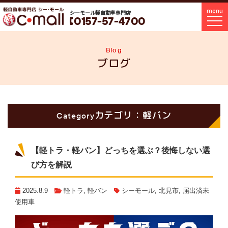
menu
シーモール軽自動車専門店
0157-57-4700
Blog
ブログ
カテゴリ：軽バン
Category
【軽トラ・軽バン】どっちを選ぶ？後悔しない選
び方を解説
2025.8.9
軽トラ
,
軽バン
シーモール
,
北見市
,
届出済未
使用車