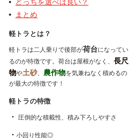
どっちを選べば良い？
まとめ
軽トラとは？
荷台
軽トラは二人乗りで後部が
になってい
長尺
るのが特徴です。荷台は屋根がなく、
物
土砂
農作物
や
、
を気兼ねなく積めるの
が最大の特徴です！
軽トラの特徴
・
圧倒的な積載性、積み下ろしやすさ
・
小回り性能◎