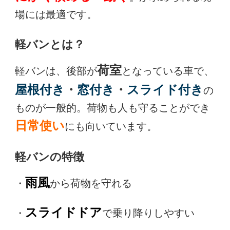
場には最適です。
軽バンとは？
荷室
軽バンは、後部が
となっている車で、
屋根付き
・
窓付き
・
スライド付き
の
ものが一般的。荷物も人も守ることができ
日常使い
にも向いています。
軽バンの特徴
雨風
・
から荷物を守れる
スライドドア
・
で乗り降りしやすい