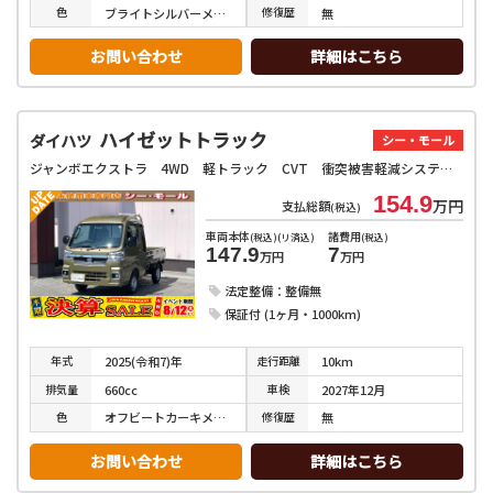
色
修復
歴
ブライトシルバーメタリック
無
お問い合わせ
詳細はこちら
ハイゼットトラック
ダイハツ
シー・モール
ジャンボエクストラ 4WD 軽トラック CVT 衝突被害軽減システム クリアランスソナー スマートキー アイドリングストップ 電動格納ミラー オートライト ESC エアコン パワーステアリング パワーウィンドウ
154.9
万円
支払総額
(税込)
車両本体
諸費用
(税込)(リ済込)
(税込)
147.9
7
万円
万円
法定整備：整備無
保証付 (1ヶ月・1000km)
年式
走行
距離
2025(令和7)年
10km
排気
量
車検
660cc
2027年12月
色
修復
歴
オフビートカーキメタリック
無
お問い合わせ
詳細はこちら