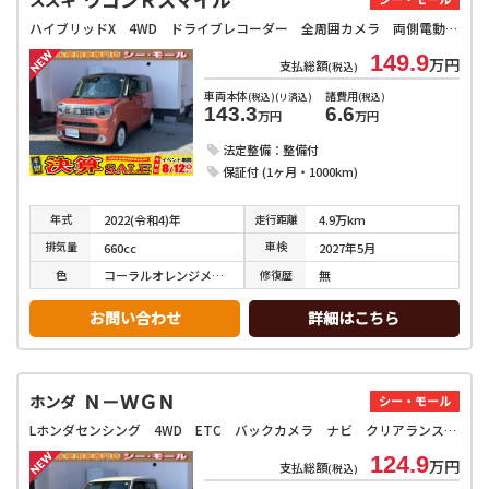
ハイブリッドX 4WD ドライブレコーダー 全周囲カメラ 両側電動スライドドア クリアランスソナー レーンアシスト 衝突被害軽減システム オートライト LEDヘッドランプ スマートキー アイドリングストップ
149.9
万円
支払総額
(税込)
車両本体
諸費用
(税込)(リ済込)
(税込)
143.3
6.6
万円
万円
法定整備：整備付
保証付 (1ヶ月・1000km)
年式
走行
距離
2022(令和4)年
4.9万km
排気
量
車検
660cc
2027年5月
色
修復
歴
コーラルオレンジメタリック／アーバンブラウンパールメタリック
無
お問い合わせ
詳細はこちら
Ｎ－ＷＧＮ
ホンダ
シー・モール
Lホンダセンシング 4WD ETC バックカメラ ナビ クリアランスソナー オートクルーズコントロール レーンアシスト 衝突被害軽減システム オートライト スマートキー アイドリングストップ 電動格納ミラー
124.9
万円
支払総額
(税込)