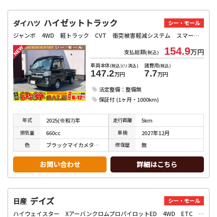
ハイゼットトラック
ダイハツ
シー・モール
ジャンボ 4WD 軽トラック CVT 衝突被害軽減システム スマートキー アイドリングストップ 電動格納ミラー オートライト ESC 運転席エアバッグ
154.9
万円
支払総額
(税込)
車両本体
諸費用
(税込)(リ済込)
(税込)
147.2
7.7
万円
万円
法定整備：整備無
保証付 (1ヶ月・1000km)
年式
走行
距離
2025(令和7)年
5km
排気
量
車検
660cc
2027年12月
色
修復
歴
ブラックマイカメタリック
無
お問い合わせ
詳細はこちら
デイズ
日産
シー・モール
ハイウェイスター XアーバンクロムプロパイロットED 4WD ETC 全周囲カメラ クリアランスソナー オートクルーズコントロール オートライト スマートキー アイドリングストップ 電動格納ミラー シートヒーター ベンチシート CVT アルミホイール