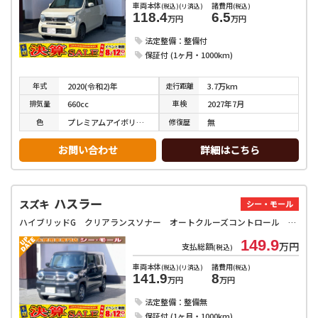
車両本体
諸費用
(税込)(リ済込)
(税込)
118.4
6.5
万円
万円
法定整備：整備付
保証付 (1ヶ月・1000km)
年式
走行
距離
2020(令和2)年
3.7万km
排気
量
車検
660cc
2027年7月
色
修復
歴
プレミアムアイボリーパールⅡ
無
お問い合わせ
詳細はこちら
ハスラー
スズキ
シー・モール
ハイブリッドG クリアランスソナー オートクルーズコントロール レーンアシスト 衝突被害軽減システム オートライト LEDヘッドランプ スマートキー アイドリングストップ 電動格納ミラー シートヒーター CVT
149.9
万円
支払総額
(税込)
車両本体
諸費用
(税込)(リ済込)
(税込)
141.9
8
万円
万円
法定整備：整備無
保証付 (1ヶ月・1000km)