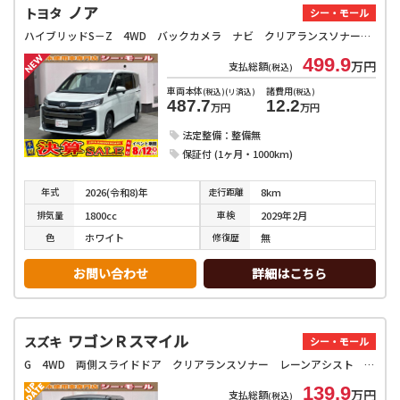
ノア
トヨタ
シー・モール
ハイブリッドS－Z 4WD バックカメラ ナビ クリアランスソナー オートクルーズコントロール レーンアシスト 衝突被害軽減システム 両側電動スライドドア オートマチックハイビーム オートライト LEDヘッドランプ
499.9
万円
支払総額
(税込)
車両本体
諸費用
(税込)(リ済込)
(税込)
487.7
12.2
万円
万円
法定整備：整備無
保証付 (1ヶ月・1000km)
年式
走行
距離
2026(令和8)年
8km
排気
量
車検
1800cc
2029年2月
色
修復
歴
ホワイト
無
お問い合わせ
詳細はこちら
ワゴンＲスマイル
スズキ
シー・モール
G 4WD 両側スライドドア クリアランスソナー レーンアシスト 衝突被害軽減システム オートライト スマートキー 電動格納ミラー シートヒーター ベンチシート CVT 盗難防止システム ABS ESC
139.9
万円
支払総額
(税込)