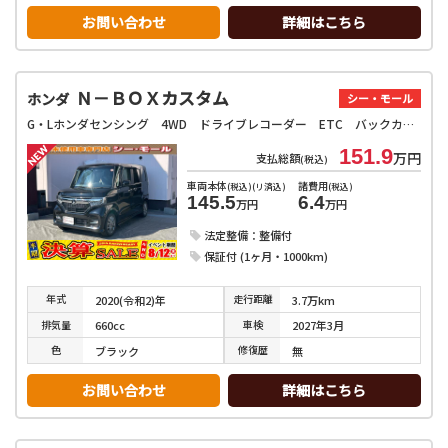
お問い合わせ
詳細はこちら
Ｎ－ＢＯＸカスタム
ホンダ
シー・モール
G・Lホンダセンシング 4WD ドライブレコーダー ETC バックカメラ 両側電動スライドドア ナビ クリアランスソナー オートクルーズコントロール レーンアシスト 衝突被害軽減システム オートライト スマートキー
151.9
万円
支払総額
(税込)
車両本体
諸費用
(税込)(リ済込)
(税込)
145.5
6.4
万円
万円
法定整備：整備付
保証付 (1ヶ月・1000km)
年式
走行
距離
2020(令和2)年
3.7万km
排気
量
車検
660cc
2027年3月
色
修復
歴
ブラック
無
お問い合わせ
詳細はこちら