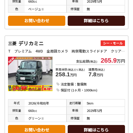
排気
量
車検
660cc
2029年5月
色
修復
歴
ベージュⅡ
無
お問い合わせ
詳細はこちら
デリカミニ
三菱
シー・モール
T プレミアム 4WD 全周囲カメラ 両側電動スライドドア クリアランスソナー オートクルーズコントロール レーンアシスト オートマチックハイビーム オートライト スマートキー アイドリングストップ 電動格納ミラー
265.9
万円
支払総額
(税込)
車両本体
諸費用
(税込)(リ済込)
(税込)
258.1
7.8
万円
万円
法定整備：整備無
保証付 (1ヶ月・1000km)
年式
走行
距離
2026(令和8)年
5km
排気
量
車検
660cc
2029年5月
色
修復
歴
グリーンⅡ
無
お問い合わせ
詳細はこちら