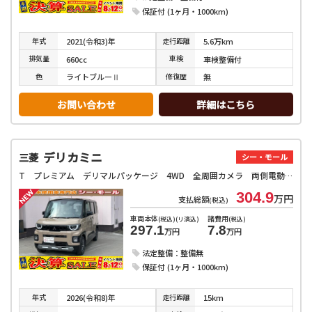
保証付 (1ヶ月・1000km)
年式
走行
距離
2021(令和3)年
5.6万km
排気
量
車検
660cc
車検整備付
色
修復
歴
ライトブルーⅡ
無
お問い合わせ
詳細はこちら
デリカミニ
三菱
シー・モール
T プレミアム デリマルパッケージ 4WD 全周囲カメラ 両側電動スライドドア クリアランスソナー オートクルーズコントロール オートマチックハイビーム オートライト スマートキー アイドリングストップ 電動格納ミラー シートヒーター
304.9
万円
支払総額
(税込)
車両本体
諸費用
(税込)(リ済込)
(税込)
297.1
7.8
万円
万円
法定整備：整備無
保証付 (1ヶ月・1000km)
年式
走行
距離
2026(令和8)年
15km