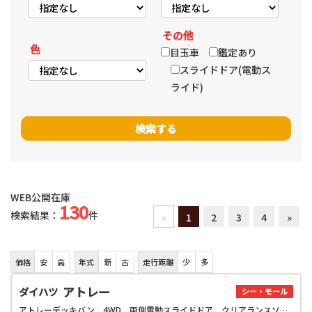
その他
色
目玉車
鑑定あり
スライドドア(電動ス
ライド)
WEB公開在庫
130
検索結果：
件
«
1
2
3
4
»
価格
安
高
年式
新
古
走行距離
少
多
アトレー
ダイハツ
シー・モール
アトレーデッキバン 4WD 両側電動スライドドア クリアランスソナー オートクルーズコントロール 衝突被害軽減システム オートライト LEDヘッドランプ スマートキー アイドリングストップ 電動格納ミラー CVT