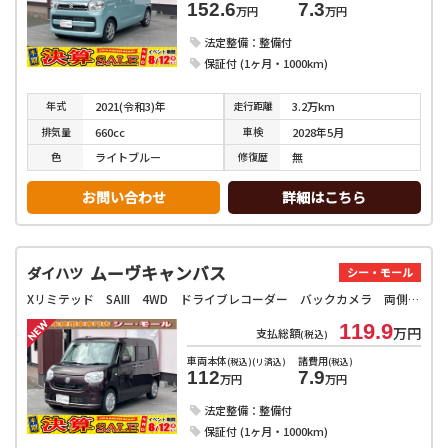
152.6
7.3
万円
万円
法定整備：整備付
保証付 (1ヶ月・1000km)
年式
走行
距離
2021(令和3)年
3.2万km
排気
量
車検
660cc
2028年5月
色
修復
歴
ライトブルー
無
お問い合わせ
詳細はこちら
ムーヴキャンバス
ダイハツ
シー・モール
Xリミテッド SAIII 4WD ドライブレコーダー バックカメラ 両側電動スライドドア ナビ クリアランスソナー 衝突被害軽減システム オートライト スマートキー アイドリングストップ 電動格納ミラー シートヒーター
119.9
万円
支払総額
(税込)
車両本体
諸費用
(税込)(リ済込)
(税込)
112
7.9
万円
万円
法定整備：整備付
保証付 (1ヶ月・1000km)