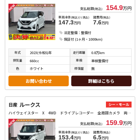
154.9
万円
支払総額
(税込)
車両本体
諸費用
(税込)(リ済込)
(税込)
147.3
7.6
万円
万円
法定整備：整備付
保証付 (1ヶ月・1000km)
年式
走行
距離
2023(令和5)年
0.8万km
排気
量
車検
660cc
車検整備付
色
修復
歴
ホワイト
無
お問い合わせ
詳細はこちら
ルークス
日産
シー・モール
ハイウェイスター X 4WD ドライブレコーダー 全周囲カメラ 両側スライド・片側電動 ナビ クリアランスソナー オートライト スマートキー アイドリングストップ 電動格納ミラー シートヒーター ベンチシート CVT
159.9
万円
支払総額
(税込)
車両本体
諸費用
(税込)(リ済込)
(税込)
153.4
6.5
万円
万円