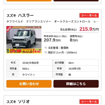
ハスラー
スズキ
シー・モール
タフワイルド クリアランスソナー オートクルーズコントロール レーンアシスト 衝突被害軽減システム オートライト LEDヘッドランプ スマートキー アイドリングストップ 電動格納ミラー シートヒーター CVT
215.9
万円
支払総額
(税込)
車両本体
諸費用
(税込)(リ済込)
(税込)
207.9
8
万円
万円
法定整備：整備無
保証付 (1ヶ月・1000km)
年式
走行
距離
2026(令和8)年
6km
排気
量
車検
660cc
2029年5月
色
修復
歴
ホワイトⅡ
無
お問い合わせ
詳細はこちら
ソリオ
スズキ
シー・モール