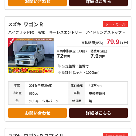
お問い合わせ
詳細はこちら
ワゴンＲ
スズキ
シー・モール
ハイブリッドFX 4WD キーレスエントリー アイドリングストップ 電動格納ミラー シートヒーター ベンチシート CVT 盗難防止システム ABS ESC CD ミュージックプレイヤー接続可 アルミホイール
79.9
万円
支払総額
(税込)
車両本体
諸費用
(税込)(リ済込)
(税込)
72
7.9
万円
万円
法定整備：整備付
保証付 (1ヶ月・1000km)
年式
走行
距離
2017(平成29)年
4.3万km
排気
量
車検
660cc
車検整備付
色
修復
歴
シルキーシルバーメタリック
無
お問い合わせ
詳細はこちら
ワゴンＲスマイル
スズキ
シー・モール