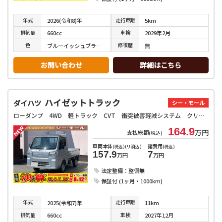
年式
走行
距離
2026(令和8)年
5km
排気
量
車検
660cc
2029年2月
色
修復
歴
ブルーイッシュブラックパール３
無
お問い合わせ
詳細はこちら
ハイゼットトラック
ダイハツ
シー・モール
ローダンプ 4WD 軽トラック CVT 衝突被害軽減システム クリアランスソナー アイドリングストップ オートライト ESC エアコン パワーステアリング 運転席エアバッグ
164.9
万円
支払総額
(税込)
車両本体
諸費用
(税込)(リ済込)
(税込)
157.9
7
万円
万円
法定整備：整備無
保証付 (1ヶ月・1000km)
年式
走行
距離
2025(令和7)年
11km
排気
量
車検
660cc
2027年12月