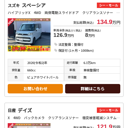
スペーシア
スズキ
シー・モール
ハイブリッドX 4WD 両側電動スライドドア クリアランスソナー レーンアシスト 衝突被害軽減システム オートライト スマートキー アイドリングストップ 電動格納ミラー シートヒーター ベンチシート CVT
134.9
万円
支払総額
(税込)
車両本体
諸費用
(税込)(リ済込)
(税込)
126.9
8
万円
万円
法定整備：整備付
保証付 (1ヶ月・1000km)
年式
走行
距離
2020(令和2)年
6.3万km
排気
量
車検
660cc
車検整備付
色
修復
歴
ピュアホワイトパール
無
お問い合わせ
詳細はこちら
デイズ
日産
シー・モール
X 4WD バックカメラ クリアランスソナー 衝突被害軽減システム オートライト スマートキー アイドリングストップ 電動格納ミラー シートヒーター ベンチシート CVT 盗難防止システム ABS ESC
121.9
万円
支払総額
(税込)