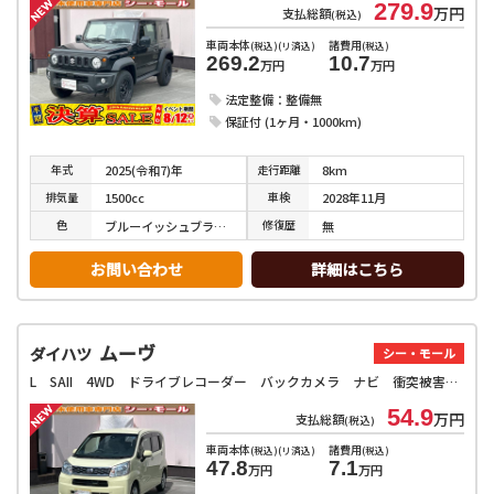
279.9
万円
支払総額
(税込)
車両本体
諸費用
(税込)(リ済込)
(税込)
269.2
10.7
万円
万円
法定整備：整備無
保証付 (1ヶ月・1000km)
年式
走行
距離
2025(令和7)年
8km
排気
量
車検
1500cc
2028年11月
色
修復
歴
ブルーイッシュブラックパール３
無
お問い合わせ
詳細はこちら
ムーヴ
ダイハツ
シー・モール
L SAII 4WD ドライブレコーダー バックカメラ ナビ 衝突被害軽減システム キーレスエントリー アイドリングストップ 電動格納ミラー ベンチシート CVT 盗難防止システム ABS ESC
54.9
万円
支払総額
(税込)
車両本体
諸費用
(税込)(リ済込)
(税込)
47.8
7.1
万円
万円