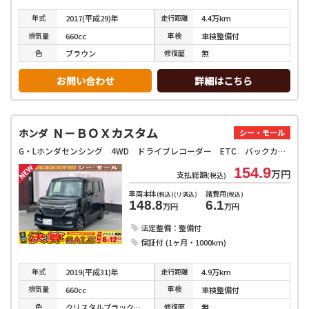
年式
走行
距離
2017(平成29)年
4.4万km
排気
量
車検
660cc
車検整備付
色
修復
歴
ブラウン
無
お問い合わせ
詳細はこちら
Ｎ－ＢＯＸカスタム
ホンダ
シー・モール
G・Lホンダセンシング 4WD ドライブレコーダー ETC バックカメラ 両側電動スライドドア ナビ TV オートクルーズコントロール レーンアシスト 衝突被害軽減システム オートライト LEDヘッドランプ スマートキー
154.9
万円
支払総額
(税込)
車両本体
諸費用
(税込)(リ済込)
(税込)
148.8
6.1
万円
万円
法定整備：整備付
保証付 (1ヶ月・1000km)
年式
走行
距離
2019(平成31)年
4.9万km
排気
量
車検
660cc
車検整備付
色
修復
歴
クリスタルブラックパール
無