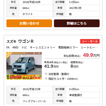
年式
走行
距離
2018(平成30)年
3.0万km
排気
量
車検
660cc
2027年3月
色
修復
歴
ホワイト
無
お問い合わせ
詳細はこちら
ワゴンＲ
スズキ
シー・モール
FA 4WD ナビ キーレスエントリー 電動格納ミラー シートヒーター ベンチシート CVT 盗難防止システム ABS 衝突安全ボディ エアコン パワーステアリング パワーウィンドウ 運転席エアバッグ
49.9
万円
支払総額
(税込)
車両本体
諸費用
(税込)(リ済込)
(税込)
41.9
8
万円
万円
法定整備：整備付
保証付 (1ヶ月・1000km)
年式
走行
距離
2015(平成27)年
9.4万km
排気
量
車検
660cc
車検整備付
色
修復
歴
フィズブルーパールメタリック
無