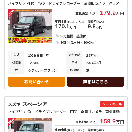
ハイブリッドMX 4WD ドライブレコーダー 全周囲カメラ クリアランスソナー オートクルーズコントロール レーンアシスト 衝突被害軽減システム 両側スライド・片側電動 オートライト スマートキー アイドリングストップ
179.9
万円
支払総額
(税込)
車両本体
諸費用
(税込)(リ済込)
(税込)
170.1
9.8
万円
万円
法定整備：整備付
保証付 (1ヶ月・1000km)
年式
走行
距離
2022(令和4)年
2.8万km
排気
量
車検
1200cc
2027年8月
色
修復
歴
クラッシーブラウンメタリック
無
お問い合わせ
詳細はこちら
スペーシア
スズキ
シー・モール
ハイブリッドX ドライブレコーダー ETC 全周囲カメラ 両側電動スライドドア ナビ クリアランスソナー レーンアシスト 衝突被害軽減システム オートライト スマートキー アイドリングストップ 電動格納ミラー
159.9
万円
支払総額
(税込)
車両本体
諸費用
(税込)(リ済込)
(税込)