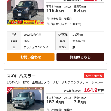
車両本体
諸費用
(税込)(リ済込)
(税込)
115.5
6.4
万円
万円
法定整備：整備付
保証付 (1ヶ月・1000km)
年式
走行
距離
2022(令和4)年
1.8万km
排気
量
車検
660cc
2027年7月
色
修復
歴
アッシュブラウンメタリック
無
お問い合わせ
詳細はこちら
ハスラー
スズキ
シー・モール
Jスタイル ETC 全周囲カメラ ナビ クリアランスソナー レーンアシスト 衝突被害軽減システム オートライト スマートキー アイドリングストップ 電動格納ミラー シートヒーター CVT ESC CD USB
164.9
万円
支払総額
(税込)
車両本体
諸費用
(税込)(リ済込)
(税込)
157.4
7.5
万円
万円
法定整備：整備付