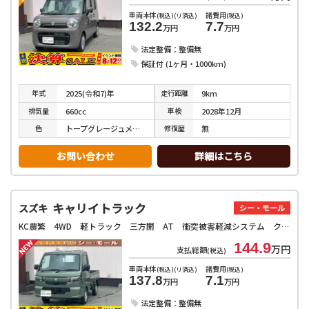
車両本体
諸費用
(税込)(リ済込)
(税込)
132.2
7.7
万円
万円
法定整備：整備無
保証付 (1ヶ月・1000km)
年式
走行
距離
2025(令和7)年
9km
排気
量
車検
660cc
2028年12月
色
修復
歴
トープグレージュメタリック
無
お問い合わせ
詳細はこちら
キャリイトラック
スズキ
シー・モール
KC農繁 4WD 軽トラック 三方開 AT 衝突被害軽減システム クリアランスソナー レーンアシスト アイドリングストップ オートライト ESC エアコン パワーウィンドウ
144.9
万円
支払総額
(税込)
車両本体
諸費用
(税込)(リ済込)
(税込)
137.8
7.1
万円
万円
法定整備：整備無