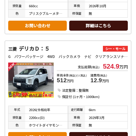
排気
量
車検
660cc
2026年10月
色
修復
歴
プリスクブルーメタリック
無
お問い合わせ
詳細はこちら
デリカＤ：５
三菱
シー・モール
G パワーパッケージ 4WD バックカメラ ナビ クリアランスソナー 両側電動スライドドア オートライト 電動リアゲート スマートキー アイドリングストップ 電動格納ミラー 3列シート AT アルミホイール USB
524.9
万円
支払総額
(税込)
車両本体
諸費用
(税込)(リ済込)
(税込)
512
12.9
万円
万円
法定整備：整備無
保証付 (1ヶ月・1000km)
年式
走行
距離
2026(令和8)年
6km
排気
量
車検
2200cc(D)
2029年3月
色
修復
歴
ホワイトダイヤモンド／ブラックマイカ
無