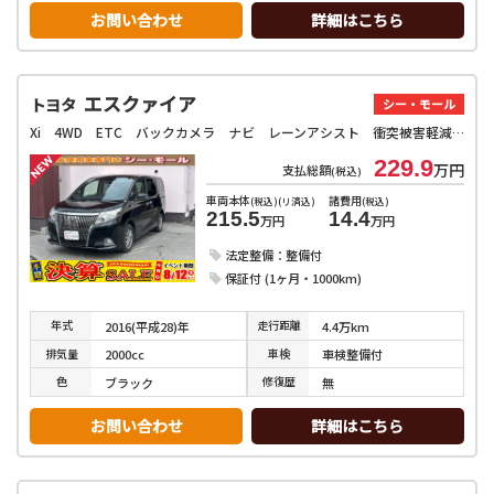
お問い合わせ
詳細はこちら
エスクァイア
トヨタ
シー・モール
Xi 4WD ETC バックカメラ ナビ レーンアシスト 衝突被害軽減システム 両側スライド・片側電動 オートマチックハイビーム オートライト LEDヘッドランプ スマートキー アイドリングストップ
229.9
万円
支払総額
(税込)
車両本体
諸費用
(税込)(リ済込)
(税込)
215.5
14.4
万円
万円
法定整備：整備付
保証付 (1ヶ月・1000km)
年式
走行
距離
2016(平成28)年
4.4万km
排気
量
車検
2000cc
車検整備付
色
修復
歴
ブラック
無
お問い合わせ
詳細はこちら