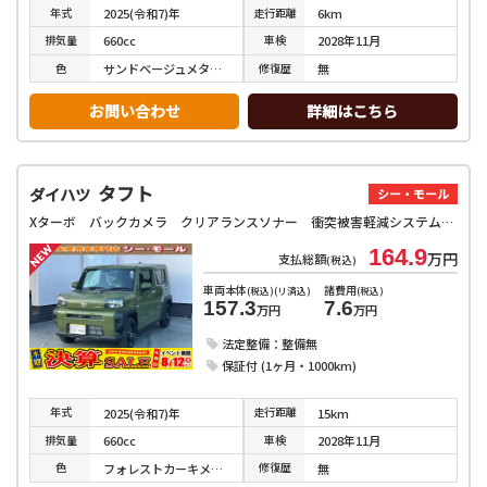
年式
走行
距離
2025(令和7)年
6km
排気
量
車検
660cc
2028年11月
色
修復
歴
サンドベージュメタリック
無
お問い合わせ
詳細はこちら
タフト
ダイハツ
シー・モール
Xターボ バックカメラ クリアランスソナー 衝突被害軽減システム オートライト LEDヘッドランプ スマートキー アイドリングストップ 電動格納ミラー サンルーフ CVT 盗難防止システム ABS ESC
164.9
万円
支払総額
(税込)
車両本体
諸費用
(税込)(リ済込)
(税込)
157.3
7.6
万円
万円
法定整備：整備無
保証付 (1ヶ月・1000km)
年式
走行
距離
2025(令和7)年
15km
排気
量
車検
660cc
2028年11月
色
修復
歴
フォレストカーキメタリック
無