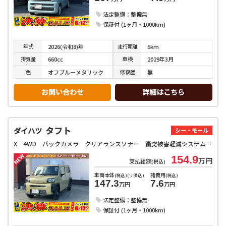
法定整備：整備無
保証付 (1ヶ月・1000km)
年式
走行
距離
2026(令和8)年
5km
排気
量
車検
660cc
2029年3月
色
修復
歴
オフブルーメタリック
無
お問い合わせ
詳細はこちら
タフト
ダイハツ
シー・モール
X 4WD バックカメラ クリアランスソナー 衝突被害軽減システム オートライト LEDヘッドランプ スマートキー アイドリングストップ 電動格納ミラー サンルーフ CVT 盗難防止システム ABS
154.9
万円
支払総額
(税込)
車両本体
諸費用
(税込)(リ済込)
(税込)
147.3
7.6
万円
万円
法定整備：整備無
保証付 (1ヶ月・1000km)