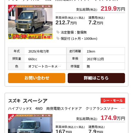
219.9
万円
支払総額
(税込)
車両本体
諸費用
(税込)(リ済込)
(税込)
212.7
7.2
万円
万円
法定整備：整備無
保証付 (1ヶ月・1000km)
年式
走行
距離
2025(令和7)年
15km
排気
量
車検
660cc
2027年12月
色
修復
歴
オフビートカーキメタリック
無
お問い合わせ
詳細はこちら
スペーシア
スズキ
シー・モール
ハイブリッドX 4WD 両側電動スライドドア クリアランスソナー 衝突被害軽減システム オートライト LEDヘッドランプ スマートキー アイドリングストップ 電動格納ミラー シートヒーター ベンチシート CVT
174.9
万円
支払総額
(税込)
車両本体
諸費用
(税込)(リ済込)
(税込)
167
7.9
万円
万円