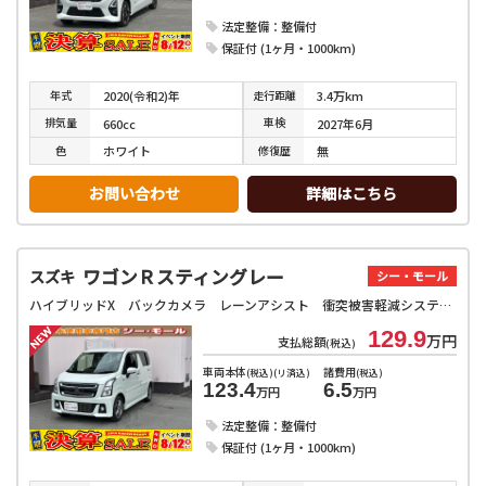
法定整備：整備付
保証付 (1ヶ月・1000km)
年式
走行
距離
2020(令和2)年
3.4万km
排気
量
車検
660cc
2027年6月
色
修復
歴
ホワイト
無
お問い合わせ
詳細はこちら
ワゴンＲスティングレー
スズキ
シー・モール
ハイブリッドX バックカメラ レーンアシスト 衝突被害軽減システム オートライト スマートキー アイドリングストップ 電動格納ミラー シートヒーター ベンチシート CVT ESC アルミホイール エアコン
129.9
万円
支払総額
(税込)
車両本体
諸費用
(税込)(リ済込)
(税込)
123.4
6.5
万円
万円
法定整備：整備付
保証付 (1ヶ月・1000km)