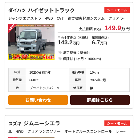
ハイゼットトラック
ダイハツ
シー・モール
ジャンボエクストラ 4WD CVT 衝突被害軽減システム クリアランスソナー スマートキー アイドリングストップ 電動格納ミラー オートライト ESC エアコン パワーステアリング
149.9
万円
支払総額
(税込)
車両本体
諸費用
(税込)(リ済込)
(税込)
143.2
6.7
万円
万円
法定整備：整備付
保証付 (1ヶ月・1000km)
年式
走行
距離
2025(令和7)年
10km
排気
量
車検
660cc
2027年7月
色
修復
歴
ブライトシルバーメタリック
無
お問い合わせ
詳細はこちら
ジムニーシエラ
スズキ
シー・モール
JL 4WD クリアランスソナー オートクルーズコントロール レーンアシスト 衝突被害軽減システム オートライト アルミホイール スマートキー アイドリングストップ 電動格納ミラー シートヒーター AT