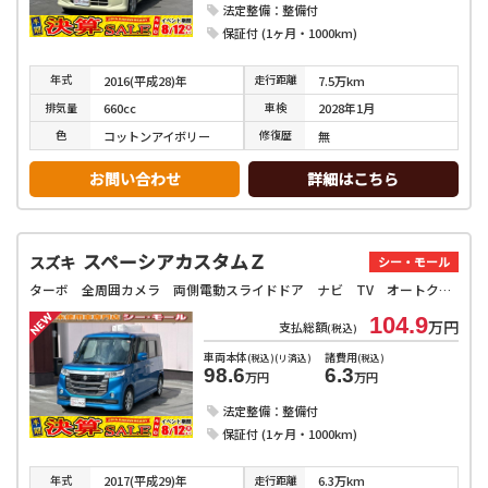
法定整備：整備付
保証付 (1ヶ月・1000km)
年式
走行
距離
2016(平成28)年
7.5万km
排気
量
車検
660cc
2028年1月
色
修復
歴
コットンアイボリー
無
お問い合わせ
詳細はこちら
スペーシアカスタムＺ
スズキ
シー・モール
ターボ 全周囲カメラ 両側電動スライドドア ナビ TV オートクルーズコントロール レーンアシスト 衝突被害軽減システム オートライト HID スマートキー アイドリングストップ 電動格納ミラー
104.9
万円
支払総額
(税込)
車両本体
諸費用
(税込)(リ済込)
(税込)
98.6
6.3
万円
万円
法定整備：整備付
保証付 (1ヶ月・1000km)
年式
走行
距離
2017(平成29)年
6.3万km