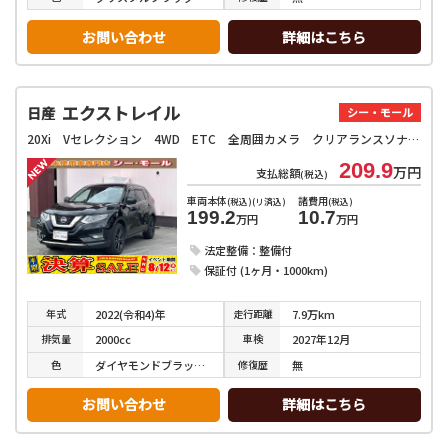
お問い合わせ
詳細はこちら
エクストレイル
日産
シー・モール
20Xi Vセレクション 4WD ETC 全周囲カメラ クリアランスソナー オートクルーズコントロール 衝突被害軽減システム オートライト LEDヘッドランプ 電動リアゲート アルミホイール スマートキー アイドリングストップ
209.9
万円
支払総額
(税込)
車両本体
諸費用
(税込)(リ済込)
(税込)
199.2
10.7
万円
万円
法定整備：整備付
保証付 (1ヶ月・1000km)
年式
走行
距離
2022(令和4)年
7.9万km
排気
量
車検
2000cc
2027年12月
色
修復
歴
ダイヤモンドブラックパール
無
お問い合わせ
詳細はこちら