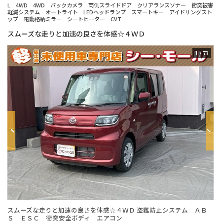
L 4WD 4WD バックカメラ 両側スライドドア クリアランスソナー 衝突被害
軽減システム オートライト LEDヘッドランプ スマートキー アイドリングスト
ップ 電動格納ミラー シートヒーター CVT
スムーズな走りと加速の良さを体感☆４ＷＤ
1
/
73
スムーズな走りと加速の良さを体感☆４ＷＤ 盗難防止システム ＡＢ
年
Ｓ ＥＳＣ 衝突安全ボディ エアコン
台