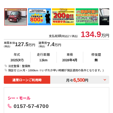
北
134.9
万円
支払総額
(税込)(リ済込)
車両本体
諸費用
127.5
7.4
万円
万円
(税込)
(税込)
年式
走行距離
車検
修復歴
2025(R7)
12km
2028年4月
無
法定整備：整備無
保証付 (1ヶ月・1000km ※いずれか早い時期が保証適用の条件となります。)
6,500
通常ローンご利用時
月々
円
シー・モール
0157-57-4700