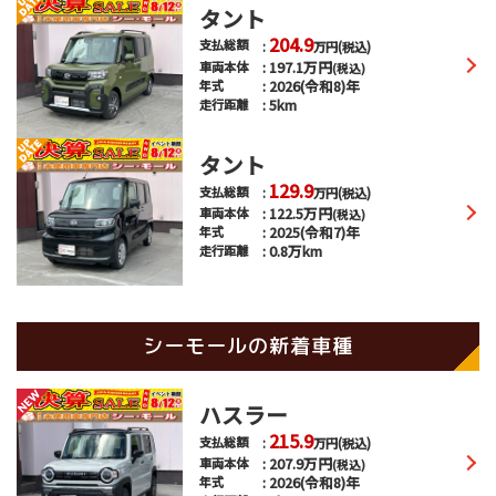
タント
204.9
支払総額
万円
(税込)
197.1
万円
車両本体
(税込)
2026(令和8)年
年式
5km
走行距離
タント
129.9
支払総額
万円
(税込)
122.5
万円
車両本体
(税込)
2025(令和7)年
年式
0.8万km
走行距離
シーモールの新着車種
ハスラー
215.9
支払総額
万円
(税込)
207.9
万円
車両本体
(税込)
2026(令和8)年
年式