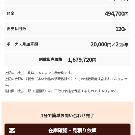
494,700
頭金
円
120
総支払回数
回
20,000
2
ボーナス月加算額
円×
回/年
1,679,720
割賦販売価格
円
上記のお支払い例は、あくまでも参考例です。
上記の金額には税金（本体価格の消費税除く）とその他諸費用は含まれておりませ
ん。
最終回お支払い額（据置額）は、下取り価格を保証するものではありません。
1分で簡単お問い合わせ完了
在庫確認・見積り依頼