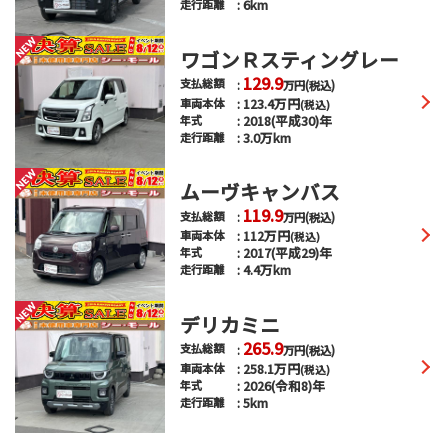
6km
走行距離
ワゴンＲスティングレー
129.9
支払総額
万円
(税込)
123.4
万円
車両本体
(税込)
2018(平成30)年
年式
3.0万km
走行距離
ムーヴキャンバス
119.9
支払総額
万円
(税込)
112
万円
車両本体
(税込)
2017(平成29)年
年式
4.4万km
走行距離
デリカミニ
265.9
支払総額
万円
(税込)
258.1
万円
車両本体
(税込)
2026(令和8)年
年式
5km
走行距離