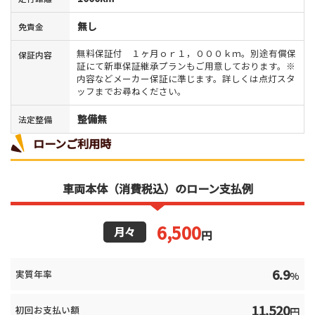
無し
免責金
無料保証付 １ヶ月ｏｒ１，０００ｋｍ。別途有償保
保証内容
証にて新車保証継承プランもご用意しております。※
内容などメーカー保証に準じます。詳しくは点灯スタ
ッフまでお尋ねください。
整備無
法定整備
ローンご利用時
車両本体（消費税込）のローン支払例
6,500
月々
円
6.9
実質年率
%
11,520
初回お支払い額
円