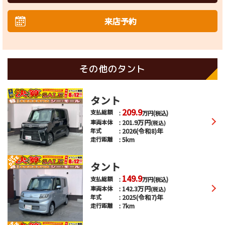
来店予約
その他のタント
タント
209.9
支払総額
万円
(税込)
201.9
万円
車両本体
(税込)
2026(令和8)年
年式
5km
走行距離
タント
149.9
支払総額
万円
(税込)
142.3
万円
車両本体
(税込)
2025(令和7)年
年式
7km
走行距離