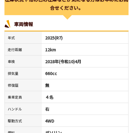
合せください。
車両情報
2025(R7)
年式
12km
走行距離
2028年(令和10)4月
車検
660cc
排気量
無
修復歴
４名
乗車定員
右
ハンドル
4WD
駆動方式
ガソリン
燃料