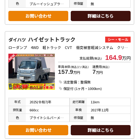
色
修復
歴
ブルーイッシュブラックパール３
無
お問い合わせ
詳細はこちら
ハイゼットトラック
ダイハツ
シー・モール
ローダンプ 4WD 軽トラック CVT 衝突被害軽減システム クリアランスソナー アイドリングストップ オートライト ESC エアコン パワーステアリング 運転席エアバッグ
164.9
万円
支払総額
(税込)
車両本体
諸費用
(税込)(リ済込)
(税込)
157.9
7
万円
万円
法定整備：整備無
保証付 (1ヶ月・1000km)
年式
走行
距離
2025(令和7)年
11km
排気
量
車検
660cc
2027年12月
色
修復
歴
ブライトシルバーメタリック
無
お問い合わせ
詳細はこちら