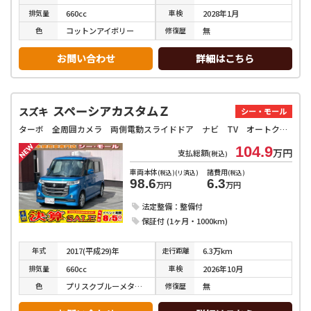
排気
量
車検
660cc
2028年1月
色
修復
歴
コットンアイボリー
無
お問い合わせ
詳細はこちら
スペーシアカスタムＺ
スズキ
シー・モール
ターボ 全周囲カメラ 両側電動スライドドア ナビ TV オートクルーズコントロール レーンアシスト 衝突被害軽減システム オートライト HID スマートキー アイドリングストップ 電動格納ミラー
104.9
万円
支払総額
(税込)
車両本体
諸費用
(税込)(リ済込)
(税込)
98.6
6.3
万円
万円
法定整備：整備付
保証付 (1ヶ月・1000km)
年式
走行
距離
2017(平成29)年
6.3万km
排気
量
車検
660cc
2026年10月
色
修復
歴
プリスクブルーメタリック
無