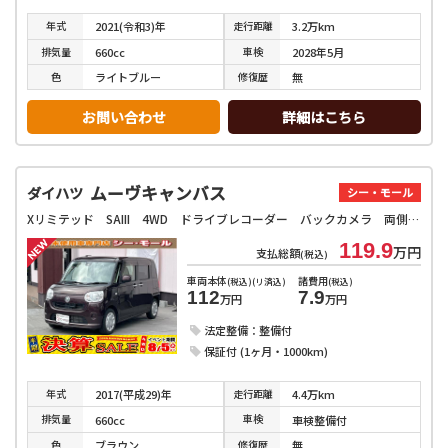
年式
走行
距離
2021(令和3)年
3.2万km
排気
量
車検
660cc
2028年5月
色
修復
歴
ライトブルー
無
お問い合わせ
詳細はこちら
ムーヴキャンバス
ダイハツ
シー・モール
Xリミテッド SAIII 4WD ドライブレコーダー バックカメラ 両側電動スライドドア ナビ クリアランスソナー 衝突被害軽減システム オートライト スマートキー アイドリングストップ 電動格納ミラー シートヒーター
119.9
万円
支払総額
(税込)
車両本体
諸費用
(税込)(リ済込)
(税込)
112
7.9
万円
万円
法定整備：整備付
保証付 (1ヶ月・1000km)
年式
走行
距離
2017(平成29)年
4.4万km
排気
量
車検
660cc
車検整備付
色
修復
歴
ブラウン
無