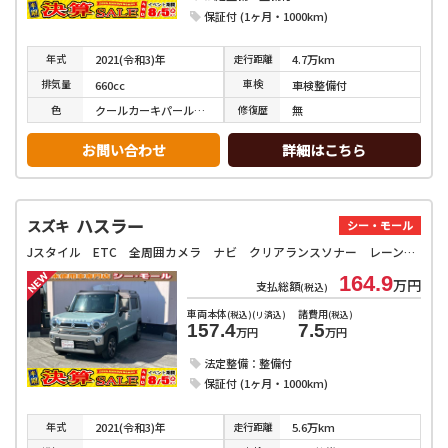
保証付 (1ヶ月・1000km)
年式
走行
距離
2021(令和3)年
4.7万km
排気
量
車検
660cc
車検整備付
色
修復
歴
クールカーキパールメタリック／ホワイト
無
お問い合わせ
詳細はこちら
ハスラー
スズキ
シー・モール
Jスタイル ETC 全周囲カメラ ナビ クリアランスソナー レーンアシスト 衝突被害軽減システム オートライト スマートキー アイドリングストップ 電動格納ミラー シートヒーター CVT ESC CD USB
164.9
万円
支払総額
(税込)
車両本体
諸費用
(税込)(リ済込)
(税込)
157.4
7.5
万円
万円
法定整備：整備付
保証付 (1ヶ月・1000km)
年式
走行
距離
2021(令和3)年
5.6万km