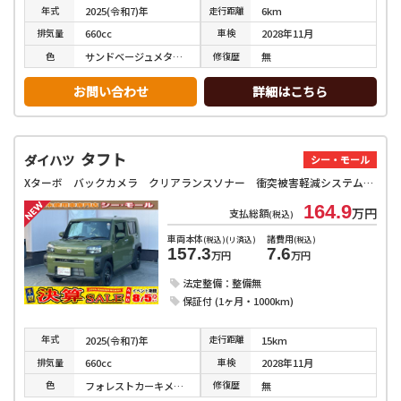
年式
走行
距離
2025(令和7)年
6km
排気
量
車検
660cc
2028年11月
色
修復
歴
サンドベージュメタリック
無
お問い合わせ
詳細はこちら
タフト
ダイハツ
シー・モール
Xターボ バックカメラ クリアランスソナー 衝突被害軽減システム オートライト LEDヘッドランプ スマートキー アイドリングストップ 電動格納ミラー サンルーフ CVT 盗難防止システム ABS ESC
164.9
万円
支払総額
(税込)
車両本体
諸費用
(税込)(リ済込)
(税込)
157.3
7.6
万円
万円
法定整備：整備無
保証付 (1ヶ月・1000km)
年式
走行
距離
2025(令和7)年
15km
排気
量
車検
660cc
2028年11月
色
修復
歴
フォレストカーキメタリック
無