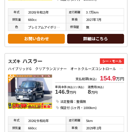
年式
走行
距離
2020(令和2)年
3.7万km
排気
量
車検
660cc
2027年7月
色
修復
歴
プレミアムアイボリーパールⅡ
無
お問い合わせ
詳細はこちら
ハスラー
スズキ
シー・モール
ハイブリッドG クリアランスソナー オートクルーズコントロール レーンアシスト 衝突被害軽減システム オートライト LEDヘッドランプ スマートキー アイドリングストップ 電動格納ミラー シートヒーター CVT
154.9
万円
支払総額
(税込)
車両本体
諸費用
(税込)(リ済込)
(税込)
146.9
8
万円
万円
法定整備：整備無
保証付 (1ヶ月・1000km)
年式
走行
距離
2026(令和8)年
5km
排気
量
車検
660cc
2029年2月