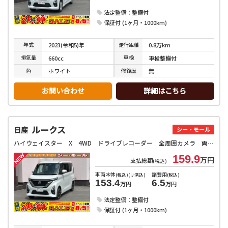
法定整備：整備付
保証付 (1ヶ月・1000km)
年式
走行
距離
2023(令和5)年
0.8万km
排気
量
車検
660cc
車検整備付
色
修復
歴
ホワイト
無
お問い合わせ
詳細はこちら
ルークス
日産
シー・モール
ハイウェイスター X 4WD ドライブレコーダー 全周囲カメラ 両側スライド・片側電動 ナビ クリアランスソナー オートライト スマートキー アイドリングストップ 電動格納ミラー シートヒーター ベンチシート CVT
159.9
万円
支払総額
(税込)
車両本体
諸費用
(税込)(リ済込)
(税込)
153.4
6.5
万円
万円
法定整備：整備付
保証付 (1ヶ月・1000km)