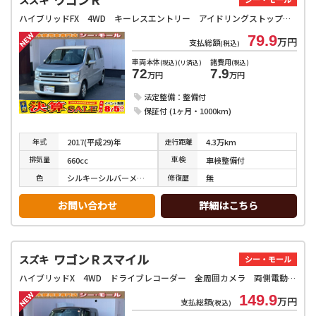
ハイブリッドFX 4WD キーレスエントリー アイドリングストップ 電動格納ミラー シートヒーター ベンチシート CVT 盗難防止システム ABS ESC CD ミュージックプレイヤー接続可 アルミホイール
79.9
万円
支払総額
(税込)
車両本体
諸費用
(税込)(リ済込)
(税込)
72
7.9
万円
万円
法定整備：整備付
保証付 (1ヶ月・1000km)
年式
走行
距離
2017(平成29)年
4.3万km
排気
量
車検
660cc
車検整備付
色
修復
歴
シルキーシルバーメタリック
無
お問い合わせ
詳細はこちら
ワゴンＲスマイル
スズキ
シー・モール
ハイブリッドX 4WD ドライブレコーダー 全周囲カメラ 両側電動スライドドア クリアランスソナー レーンアシスト 衝突被害軽減システム オートライト LEDヘッドランプ スマートキー アイドリングストップ
149.9
万円
支払総額
(税込)