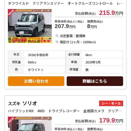
タフワイルド クリアランスソナー オートクルーズコントロール レーンアシスト 衝突被害軽減システム オートライト LEDヘッドランプ スマートキー アイドリングストップ 電動格納ミラー シートヒーター CVT
215.9
万円
支払総額
(税込)
車両本体
諸費用
(税込)(リ済込)
(税込)
207.9
8
万円
万円
法定整備：整備無
保証付 (1ヶ月・1000km)
年式
走行
距離
2026(令和8)年
6km
排気
量
車検
660cc
2029年5月
色
修復
歴
ホワイトⅡ
無
お問い合わせ
詳細はこちら
ソリオ
スズキ
シー・モール
ハイブリッドMX 4WD ドライブレコーダー 全周囲カメラ クリアランスソナー オートクルーズコントロール レーンアシスト 衝突被害軽減システム 両側スライド・片側電動 オートライト スマートキー アイドリングストップ
179.9
万円
支払総額
(税込)
車両本体
諸費用
(税込)(リ済込)
(税込)