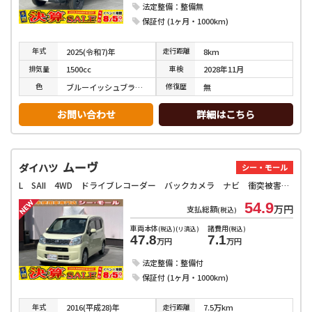
法定整備：整備無
保証付 (1ヶ月・1000km)
年式
走行
距離
2025(令和7)年
8km
排気
量
車検
1500cc
2028年11月
色
修復
歴
ブルーイッシュブラックパール３
無
お問い合わせ
詳細はこちら
ムーヴ
ダイハツ
シー・モール
L SAII 4WD ドライブレコーダー バックカメラ ナビ 衝突被害軽減システム キーレスエントリー アイドリングストップ 電動格納ミラー ベンチシート CVT 盗難防止システム ABS ESC
54.9
万円
支払総額
(税込)
車両本体
諸費用
(税込)(リ済込)
(税込)
47.8
7.1
万円
万円
法定整備：整備付
保証付 (1ヶ月・1000km)
年式
走行
距離
2016(平成28)年
7.5万km