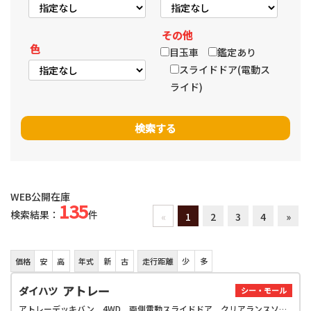
その他
色
目玉車
鑑定あり
スライドドア(電動ス
ライド)
WEB公開在庫
135
検索結果：
件
«
1
2
3
4
»
価格
安
高
年式
新
古
走行距離
少
多
アトレー
ダイハツ
シー・モール
アトレーデッキバン 4WD 両側電動スライドドア クリアランスソナー オートクルーズコントロール 衝突被害軽減システム オートライト LEDヘッドランプ スマートキー アイドリングストップ 電動格納ミラー CVT