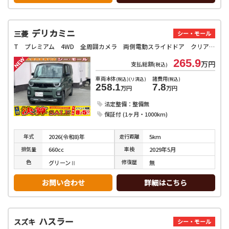
デリカミニ
三菱
シー・モール
T プレミアム 4WD 全周囲カメラ 両側電動スライドドア クリアランスソナー オートクルーズコントロール レーンアシスト オートマチックハイビーム オートライト スマートキー アイドリングストップ 電動格納ミラー
265.9
万円
支払総額
(税込)
車両本体
諸費用
(税込)(リ済込)
(税込)
258.1
7.8
万円
万円
法定整備：整備無
保証付 (1ヶ月・1000km)
年式
走行
距離
2026(令和8)年
5km
排気
量
車検
660cc
2029年5月
色
修復
歴
グリーンⅡ
無
お問い合わせ
詳細はこちら
ハスラー
スズキ
シー・モール