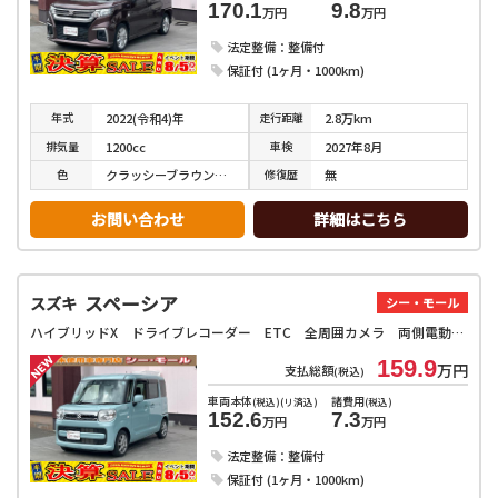
170.1
9.8
万円
万円
法定整備：整備付
保証付 (1ヶ月・1000km)
年式
走行
距離
2022(令和4)年
2.8万km
排気
量
車検
1200cc
2027年8月
色
修復
歴
クラッシーブラウンメタリック
無
お問い合わせ
詳細はこちら
スペーシア
スズキ
シー・モール
ハイブリッドX ドライブレコーダー ETC 全周囲カメラ 両側電動スライドドア ナビ クリアランスソナー レーンアシスト 衝突被害軽減システム オートライト スマートキー アイドリングストップ 電動格納ミラー
159.9
万円
支払総額
(税込)
車両本体
諸費用
(税込)(リ済込)
(税込)
152.6
7.3
万円
万円
法定整備：整備付
保証付 (1ヶ月・1000km)