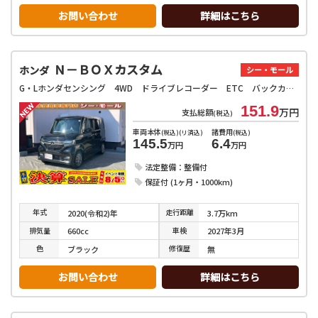
お問い合わせ
詳細はこちら
Ｎ－ＢＯＸカスタム
ホンダ
シー・モール
G・Lホンダセンシング 4WD ドライブレコーダー ETC バックカメラ 両側電動スライドドア ナビ クリアランスソナー オートクルーズコントロール レーンアシスト 衝突被害軽減システム オートライト スマートキー
151.9
万円
支払総額
(税込)
車両本体
諸費用
(税込)(リ済込)
(税込)
145.5
6.4
万円
万円
法定整備：整備付
保証付 (1ヶ月・1000km)
年式
走行
距離
2020(令和2)年
3.7万km
排気
量
車検
660cc
2027年3月
色
修復
歴
ブラック
無
お問い合わせ
詳細はこちら