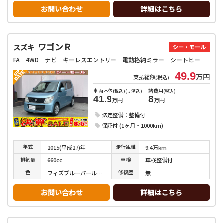
お問い合わせ
詳細はこちら
ワゴンＲ
スズキ
シー・モール
FA 4WD ナビ キーレスエントリー 電動格納ミラー シートヒーター ベンチシート CVT 盗難防止システム ABS 衝突安全ボディ エアコン パワーステアリング パワーウィンドウ 運転席エアバッグ
49.9
万円
支払総額
(税込)
車両本体
諸費用
(税込)(リ済込)
(税込)
41.9
8
万円
万円
法定整備：整備付
保証付 (1ヶ月・1000km)
年式
走行
距離
2015(平成27)年
9.4万km
排気
量
車検
660cc
車検整備付
色
修復
歴
フィズブルーパールメタリック
無
お問い合わせ
詳細はこちら