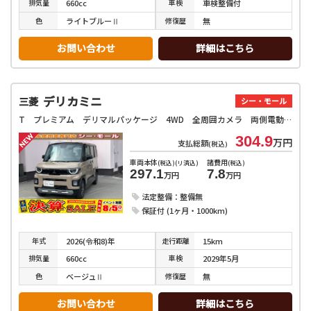
排気
量
車検
660cc
車検整備付
色
修復
歴
ライトブルーⅡ
無
お問い合わせ
詳細はこちら
デリカミニ
三菱
シー・モール
T プレミアム デリマルパッケージ 4WD 全周囲カメラ 両側電動スライドドア クリアランスソナー オートクルーズコントロール オートマチックハイビーム オートライト スマートキー アイドリングストップ 電動格納ミラー シートヒーター
304.9
万円
支払総額
(税込)
車両本体
諸費用
(税込)(リ済込)
(税込)
297.1
7.8
万円
万円
法定整備：整備無
保証付 (1ヶ月・1000km)
年式
走行
距離
2026(令和8)年
15km
排気
量
車検
660cc
2029年5月
色
修復
歴
ベージュⅡ
無
お問い合わせ
詳細はこちら