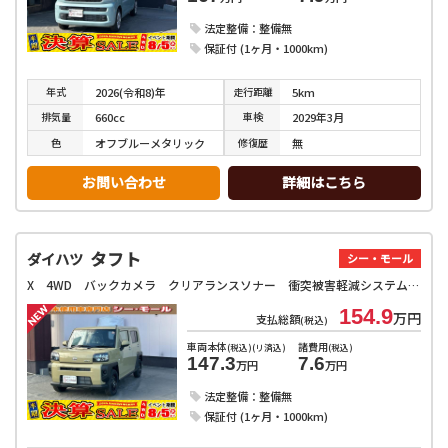
法定整備：整備無
保証付 (1ヶ月・1000km)
年式
走行
距離
2026(令和8)年
5km
排気
量
車検
660cc
2029年3月
色
修復
歴
オフブルーメタリック
無
お問い合わせ
詳細はこちら
タフト
ダイハツ
シー・モール
X 4WD バックカメラ クリアランスソナー 衝突被害軽減システム オートライト LEDヘッドランプ スマートキー アイドリングストップ 電動格納ミラー サンルーフ CVT 盗難防止システム ABS
154.9
万円
支払総額
(税込)
車両本体
諸費用
(税込)(リ済込)
(税込)
147.3
7.6
万円
万円
法定整備：整備無
保証付 (1ヶ月・1000km)