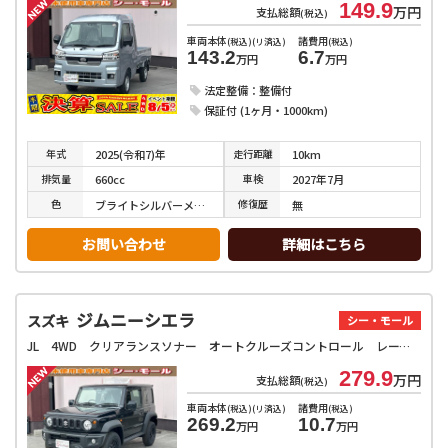
149.9
万円
支払総額
(税込)
車両本体
諸費用
(税込)(リ済込)
(税込)
143.2
6.7
万円
万円
法定整備：整備付
保証付 (1ヶ月・1000km)
年式
走行
距離
2025(令和7)年
10km
排気
量
車検
660cc
2027年7月
色
修復
歴
ブライトシルバーメタリック
無
お問い合わせ
詳細はこちら
ジムニーシエラ
スズキ
シー・モール
JL 4WD クリアランスソナー オートクルーズコントロール レーンアシスト 衝突被害軽減システム オートライト アルミホイール スマートキー アイドリングストップ 電動格納ミラー シートヒーター AT
279.9
万円
支払総額
(税込)
車両本体
諸費用
(税込)(リ済込)
(税込)
269.2
10.7
万円
万円