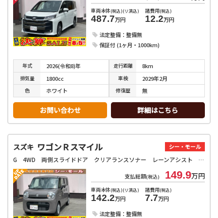
車両本体
諸費用
(税込)(リ済込)
(税込)
487.7
12.2
万円
万円
法定整備：整備無
保証付 (1ヶ月・1000km)
年式
走行
距離
2026(令和8)年
8km
排気
量
車検
1800cc
2029年2月
色
修復
歴
ホワイト
無
お問い合わせ
詳細はこちら
ワゴンＲスマイル
スズキ
シー・モール
G 4WD 両側スライドドア クリアランスソナー レーンアシスト 衝突被害軽減システム オートライト スマートキー 電動格納ミラー シートヒーター ベンチシート CVT 盗難防止システム ABS ESC
149.9
万円
支払総額
(税込)
車両本体
諸費用
(税込)(リ済込)
(税込)
142.2
7.7
万円
万円
法定整備：整備無