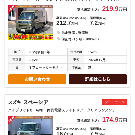
219.9
万円
支払総額
(税込)
車両本体
諸費用
(税込)(リ済込)
(税込)
212.7
7.2
万円
万円
法定整備：整備無
保証付 (1ヶ月・1000km)
年式
走行
距離
2025(令和7)年
15km
排気
量
車検
660cc
2027年12月
色
修復
歴
オフビートカーキメタリック
無
お問い合わせ
詳細はこちら
スペーシア
スズキ
シー・モール
ハイブリッドX 4WD 両側電動スライドドア クリアランスソナー 衝突被害軽減システム オートライト LEDヘッドランプ スマートキー アイドリングストップ 電動格納ミラー シートヒーター ベンチシート CVT
174.9
万円
支払総額
(税込)
車両本体
諸費用
(税込)(リ済込)
(税込)
167
7.9
万円
万円