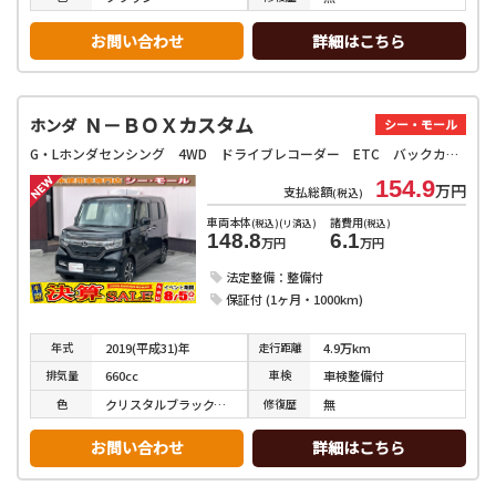
お問い合わせ
詳細はこちら
Ｎ－ＢＯＸカスタム
ホンダ
シー・モール
G・Lホンダセンシング 4WD ドライブレコーダー ETC バックカメラ 両側電動スライドドア ナビ TV オートクルーズコントロール レーンアシスト 衝突被害軽減システム オートライト LEDヘッドランプ スマートキー
154.9
万円
支払総額
(税込)
車両本体
諸費用
(税込)(リ済込)
(税込)
148.8
6.1
万円
万円
法定整備：整備付
保証付 (1ヶ月・1000km)
年式
走行
距離
2019(平成31)年
4.9万km
排気
量
車検
660cc
車検整備付
色
修復
歴
クリスタルブラックパール
無
お問い合わせ
詳細はこちら