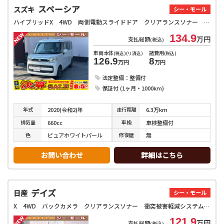
スペーシア
スズキ
シー・モール
ハイブリッドX 4WD 両側電動スライドドア クリアランスソナー レーンアシスト 衝突被害軽減システム オートライト スマートキー アイドリングストップ 電動格納ミラー シートヒーター ベンチシート CVT
134.9
万円
支払総額
(税込)
車両本体
諸費用
(税込)(リ済込)
(税込)
126.9
8
万円
万円
法定整備：整備付
保証付 (1ヶ月・1000km)
年式
走行
距離
2020(令和2)年
6.3万km
排気
量
車検
660cc
車検整備付
色
修復
歴
ピュアホワイトパール
無
お問い合わせ
詳細はこちら
デイズ
日産
シー・モール
X 4WD バックカメラ クリアランスソナー 衝突被害軽減システム オートライト スマートキー アイドリングストップ 電動格納ミラー シートヒーター ベンチシート CVT 盗難防止システム ABS ESC
121.9
万円
支払総額
(税込)