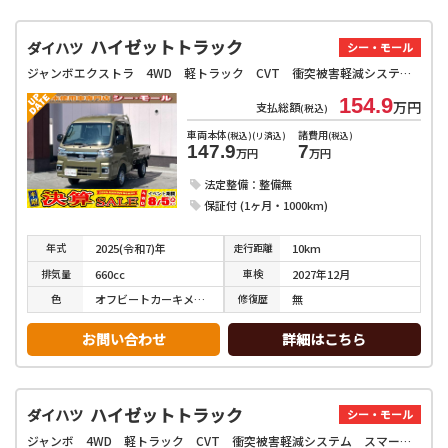
ハイゼットトラック
ダイハツ
シー・モール
ジャンボエクストラ 4WD 軽トラック CVT 衝突被害軽減システム クリアランスソナー スマートキー アイドリングストップ 電動格納ミラー オートライト ESC エアコン パワーステアリング パワーウィンドウ
154.9
万円
支払総額
(税込)
車両本体
諸費用
(税込)(リ済込)
(税込)
147.9
7
万円
万円
法定整備：整備無
保証付 (1ヶ月・1000km)
年式
走行
距離
2025(令和7)年
10km
排気
量
車検
660cc
2027年12月
色
修復
歴
オフビートカーキメタリック
無
お問い合わせ
詳細はこちら
ハイゼットトラック
ダイハツ
シー・モール
ジャンボ 4WD 軽トラック CVT 衝突被害軽減システム スマートキー アイドリングストップ 電動格納ミラー オートライト ESC 運転席エアバッグ