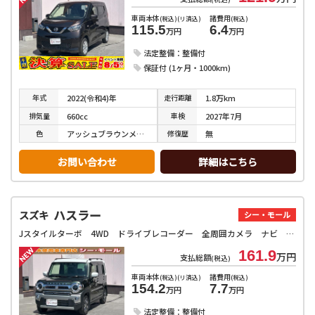
車両本体
諸費用
(税込)(リ済込)
(税込)
115.5
6.4
万円
万円
法定整備：整備付
保証付 (1ヶ月・1000km)
年式
走行
距離
2022(令和4)年
1.8万km
排気
量
車検
660cc
2027年7月
色
修復
歴
アッシュブラウンメタリック
無
お問い合わせ
詳細はこちら
ハスラー
スズキ
シー・モール
Jスタイルターボ 4WD ドライブレコーダー 全周囲カメラ ナビ クリアランスソナー オートクルーズコントロール レーンアシスト 衝突被害軽減システム オートライト LEDヘッドランプ スマートキー
161.9
万円
支払総額
(税込)
車両本体
諸費用
(税込)(リ済込)
(税込)
154.2
7.7
万円
万円
法定整備：整備付