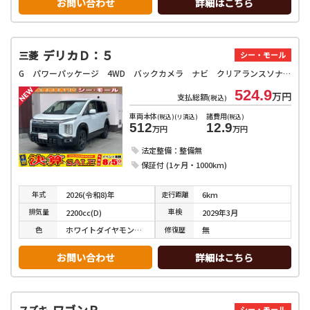
お問い合わせ
詳細はこちら
デリカＤ：５
三菱
シー・モール
G パワーパッケージ 4WD バックカメラ ナビ クリアランスソナー 両側電動スライドドア オートライト 電動リアゲート スマートキー アイドリングストップ 電動格納ミラー 3列シート AT アルミホイール USB
524.9
万円
支払総額
(税込)
車両本体
諸費用
(税込)(リ済込)
(税込)
512
12.9
万円
万円
法定整備：整備無
保証付 (1ヶ月・1000km)
年式
走行
距離
2026(令和8)年
6km
排気
量
車検
2200cc(D)
2029年3月
色
修復
歴
ホワイトダイヤモンド／ブラックマイカ
無
お問い合わせ
詳細はこちら
ワゴンＲ
スズキ
シー・モール