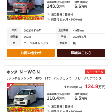
車両本体
諸費用
(税込)(リ済込)
(税込)
143.3
6.6
万円
万円
法定整備：整備付
保証付 (1ヶ月・1000km)
年式
走行
距離
2022(令和4)年
4.9万km
排気
量
車検
660cc
2027年5月
色
修復
歴
コーラルオレンジメタリック／アーバンブラウンパールメタリック
無
お問い合わせ
詳細はこちら
Ｎ－ＷＧＮ
ホンダ
シー・モール
Lホンダセンシング 4WD ETC バックカメラ ナビ クリアランスソナー オートクルーズコントロール レーンアシスト 衝突被害軽減システム オートライト スマートキー アイドリングストップ 電動格納ミラー
124.9
万円
支払総額
(税込)
車両本体
諸費用
(税込)(リ済込)
(税込)
118.4
6.5
万円
万円
法定整備：整備付
保証付 (1ヶ月・1000km)