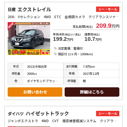
エクストレイル
日産
シー・モール
20Xi Vセレクション 4WD ETC 全周囲カメラ クリアランスソナー オートクルーズコントロール 衝突被害軽減システム オートライト LEDヘッドランプ 電動リアゲート アルミホイール スマートキー アイドリングストップ
209.9
万円
支払総額
(税込)
車両本体
諸費用
(税込)(リ済込)
(税込)
199.2
10.7
万円
万円
法定整備：整備付
保証付 (1ヶ月・1000km)
年式
走行
距離
2022(令和4)年
7.9万km
排気
量
車検
2000cc
2027年12月
色
修復
歴
ダイヤモンドブラックパール
無
お問い合わせ
詳細はこちら
ハイゼットトラック
ダイハツ
シー・モール
ジャンボエクストラ 4WD CVT 衝突被害軽減システム クリアランスソナー スマートキー アイドリングストップ 電動格納ミラー オートライト ESC エアコン パワーステアリング