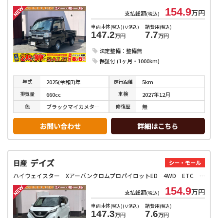
154.9
万円
支払総額
(税込)
車両本体
諸費用
(税込)(リ済込)
(税込)
147.2
7.7
万円
万円
法定整備：整備無
保証付 (1ヶ月・1000km)
年式
走行
距離
2025(令和7)年
5km
排気
量
車検
660cc
2027年12月
色
修復
歴
ブラックマイカメタリック
無
お問い合わせ
詳細はこちら
デイズ
日産
シー・モール
ハイウェイスター XアーバンクロムプロパイロットED 4WD ETC 全周囲カメラ クリアランスソナー オートクルーズコントロール オートライト スマートキー アイドリングストップ 電動格納ミラー シートヒーター ベンチシート CVT アルミホイール
154.9
万円
支払総額
(税込)
車両本体
諸費用
(税込)(リ済込)
(税込)
147.3
7.6
万円
万円