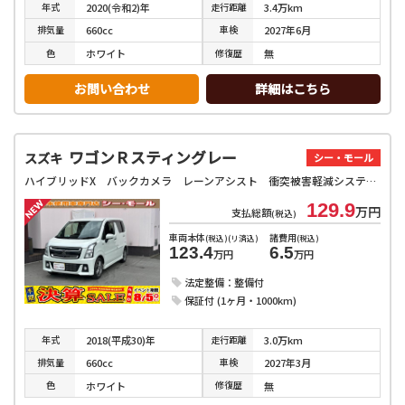
年式
走行
距離
2020(令和2)年
3.4万km
排気
量
車検
660cc
2027年6月
色
修復
歴
ホワイト
無
お問い合わせ
詳細はこちら
ワゴンＲスティングレー
スズキ
シー・モール
ハイブリッドX バックカメラ レーンアシスト 衝突被害軽減システム オートライト スマートキー アイドリングストップ 電動格納ミラー シートヒーター ベンチシート CVT ESC アルミホイール エアコン
129.9
万円
支払総額
(税込)
車両本体
諸費用
(税込)(リ済込)
(税込)
123.4
6.5
万円
万円
法定整備：整備付
保証付 (1ヶ月・1000km)
年式
走行
距離
2018(平成30)年
3.0万km
排気
量
車検
660cc
2027年3月
色
修復
歴
ホワイト
無