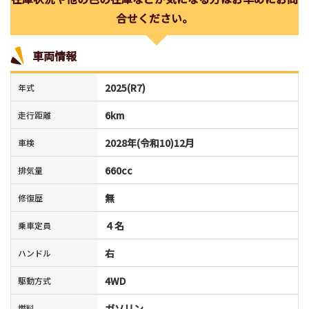
合せください。
車両情報
2025(R7)
年式
6km
走行距離
2028年(令和10)12月
車検
660cc
排気量
無
修復歴
４名
乗車定員
右
ハンドル
4WD
駆動方式
ガソリン
燃料