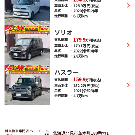
万円
(税込)
126.9
万円
車両本体
(税込)
2020(令和2)年
年式
6.3万km
走行距離
ソリオ
179.9
支払総額
万円
(税込)
170.1
万円
車両本体
(税込)
2022(令和4)年
年式
2.8万km
走行距離
ハスラー
159.9
支払総額
万円
(税込)
152.2
万円
車両本体
(税込)
2021(令和3)年
年式
4.7万km
走行距離
北海道北見市並木町180番地1