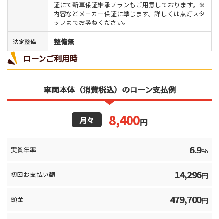
証にて新車保証継承プランもご用意しております。※
内容などメーカー保証に準じます。詳しくは点灯スタ
ッフまでお尋ねください。
整備無
法定整備
ローンご利用時
車両本体（消費税込）のローン支払例
8,400
月々
円
6.9
実質年率
%
14,296
初回お支払い額
円
479,700
頭金
円