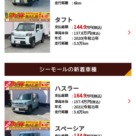
6km
走行距離
タフト
144.9
支払総額
万円
(税込)
137.8
万円
車両本体
(税込)
2020(令和2)年
年式
5.5万km
走行距離
シーモールの新着車種
ハスラー
164.9
支払総額
万円
(税込)
157.4
万円
車両本体
(税込)
2021(令和3)年
年式
5.6万km
走行距離
スペーシア
134.9
支払総額