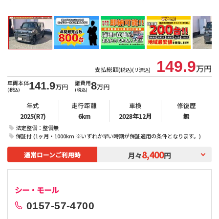
北
149.9
万円
支払総額
(税込)(リ済込)
車両本体
諸費用
141.9
8
万円
万円
(税込)
(税込)
年式
走行距離
車検
修復歴
2025(R7)
6km
2028年12月
無
法定整備：整備無
保証付 (1ヶ月・1000km ※いずれか早い時期が保証適用の条件となります。)
8,400
通常ローンご利用時
月々
円
シー・モール
0157-57-4700