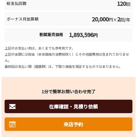
120
総支払回数
回
20,000
2
ボーナス月加算額
円×
回/年
1,893,596
割賦販売価格
円
上記のお支払い例は、あくまでも参考例です。
上記の金額には税金（本体価格の消費税除く）とその他諸費用は含まれておりませ
ん。
最終回お支払い額（据置額）は、下取り価格を保証するものではありません。
1分で簡単お問い合わせ完了
在庫確認・見積り依頼
来店予約