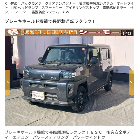
X 4WD バックカメラ クリアランスソナー 衝突被害軽減システム オートライ
ト LEDヘッドランプ スマートキー アイドリングストップ 電動格納ミラー サ
ンルーフ CVT 盗難防止システム ABS
ブレーキホールド機能で長距離運転ラクラク！
1
/
73
ブレーキホールド機能で長距離運転ラクラク！ ＥＳＣ 衝突安全ボデ
年
ィ エアコン パワーステアリング パワーウィンドウ
台