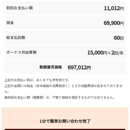
11,012
初回お支払い額
円
69,900
頭金
円
60
総支払回数
回
15,000
2
ボーナス月加算額
円×
回/年
697,012
割賦販売価格
円
上記のお支払い例は、あくまでも参考例です。
上記の金額には税金（本体価格の消費税除く）とその他諸費用は含まれておりませ
ん。
最終回お支払い額（据置額）は、下取り価格を保証するものではありません。
1分で簡単お問い合わせ完了