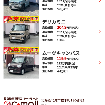
157.4
万円
車両本体
(税込)
2021(令和3)年
年式
5.6万km
走行距離
デリカミニ
304.9
支払総額
万円
(税込)
297.1
万円
車両本体
(税込)
2026(令和8)年
年式
15km
走行距離
ムーヴキャンバス
119.9
支払総額
万円
(税込)
112
万円
車両本体
(税込)
2017(平成29)年
年式
4.4万km
走行距離
北海道北見市並木町180番地1