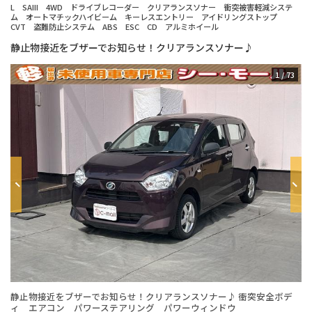
L SAIII 4WD ドライブレコーダー クリアランスソナー 衝突被害軽減システ
ム オートマチックハイビーム キーレスエントリー アイドリングストップ
CVT 盗難防止システム ABS ESC CD アルミホイール
静止物接近をブザーでお知らせ！クリアランスソナー♪
1
/
73
静止物接近をブザーでお知らせ！クリアランスソナー♪ 衝突安全ボデ
年
ィ エアコン パワーステアリング パワーウィンドウ
台