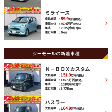
ミライース
99.9
支払総額
万円
(税込)
92.4
万円
車両本体
(税込)
2025(令和7)年
年式
6km
走行距離
シーモールの新着車種
Ｎ－ＢＯＸカスタム
151.9
支払総額
万円
(税込)
145.5
万円
車両本体
(税込)
2020(令和2)年
年式
3.7万km
走行距離
ハスラー
164.9
支払総額
万円
(税込)