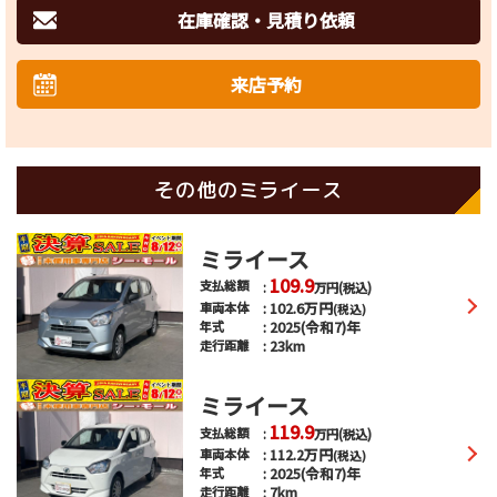
在庫確認・見積り依頼
来店予約
その他のミライース
ミライース
109.9
支払総額
万円
(税込)
102.6
万円
車両本体
(税込)
2025(令和7)年
年式
23km
走行距離
ミライース
119.9
支払総額
万円
(税込)
112.2
万円
車両本体
(税込)
2025(令和7)年
年式
7km
走行距離