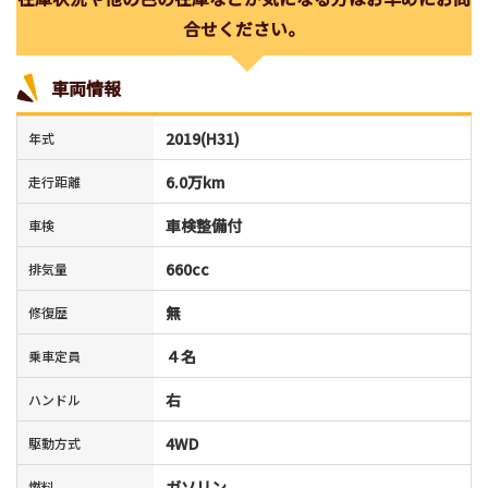
合せください。
車両情報
2019(H31)
年式
6.0万km
走行距離
車検整備付
車検
660cc
排気量
無
修復歴
４名
乗車定員
右
ハンドル
4WD
駆動方式
ガソリン
燃料