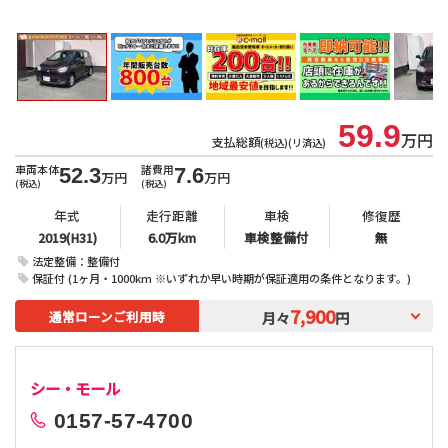
北
59.9
万円
支払総額
(税込)(リ済込)
車両本体
諸費用
52.3
7.6
万円
万円
(税込)
(税込)
年式
走行距離
車検
修復歴
2019(H31)
6.0万km
車検整備付
無
法定整備：整備付
保証付 (1ヶ月・1000km ※いずれか早い時期が保証適用の条件となります。)
7,900
通常ローンご利用時
月々
円
シー・モール
0157-57-4700