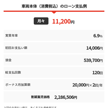
車両本体（消費税込）のローン支払例
11,200
月々
円
6.9
実質年率
%
14,006
初回お支払い額
円
539,700
頭金
円
120
総支払回数
回
20,000
2
ボーナス月加算額
円×
回/年
2,286,506
割賦販売価格
円
上記のお支払い例は、あくまでも参考例です。