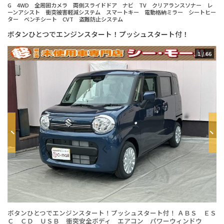
G 4WD 全周囲カメラ 両側スライドドア ナビ TV クリアランスソナー レ
ーンアシスト 衝突被害軽減システム スマートキー 電動格納ミラー シートヒー
ター ベンチシート CVT 盗難防止システム
ボタンひとつでエンジンスタート！プッシュスタート付！
1
/
66
ボタンひとつでエンジンスタート！プッシュスタート付！ ＡＢＳ ＥＳ
年
Ｃ ＣＤ ＵＳＢ 衝突安全ボディ エアコン パワーウィンドウ
台