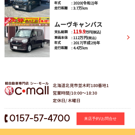
2020(令和2)年
年式
3.7万km
走行距離
ムーヴキャンバス
119.9
支払総額
万円
(税込)
112
万円
車両本体
(税込)
2017(平成29)年
年式
4.4万km
走行距離
北海道北見市並木町180番地1
営業時間/10:00～18:30
定休日/ 木曜日
0157-57-4700
来店予約/お問合せ