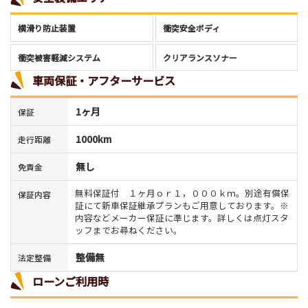
横滑り防止装置
衝突安全ボディ
衝突被害軽減システム
クリアランスソナー
車両保証・アフターサービス
1ヶ月
保証
1000km
走行距離
無し
免責金
無料保証付 １ヶ月ｏｒ１，０００ｋｍ。別途有償保
保証内容
証にて新車保証継承プランもご用意しております。※
内容などメーカー保証に準じます。詳しくは点灯スタ
ッフまでお尋ねください。
整備無
法定整備
ローンご利用時