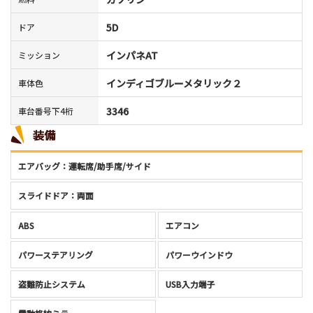
5D
ドア
インパネAT
ミッション
インディゴブルーメタリック２
車体色
3346
車台番号下4桁
装備
エアバッグ：運転席/助手席/サイド
スライドドア：両面
ABS
エアコン
パワーステアリング
パワーウインドウ
盗難防止システム
USB入力端子