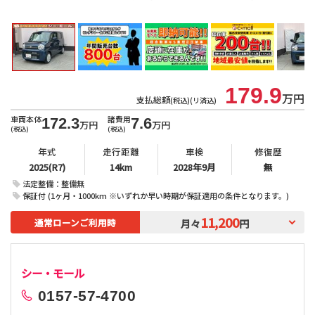
北
179.9
万円
支払総額
(税込)(リ済込)
車両本体
諸費用
172.3
7.6
万円
万円
(税込)
(税込)
年式
走行距離
車検
修復歴
2025(R7)
14km
2028年9月
無
法定整備：整備無
保証付 (1ヶ月・1000km ※いずれか早い時期が保証適用の条件となります。)
11,200
通常ローンご利用時
月々
円
シー・モール
0157-57-4700