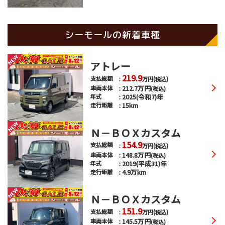
シーモールの新着車種
アトレー
219.9
支払総額
万円
(税込)
212.7
万円
車両本体
(税込)
2025(令和7)年
年式
15km
走行距離
Ｎ－ＢＯＸカスタム
154.9
支払総額
万円
(税込)
148.8
万円
車両本体
(税込)
2019(平成31)年
年式
4.9万km
走行距離
Ｎ－ＢＯＸカスタム
151.9
支払総額
万円
(税込)
145.5
万円
車両本体
(税込)