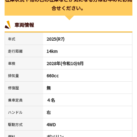
合せください。
車両情報
2025(R7)
年式
14km
走行距離
2028年(令和10)9月
車検
660cc
排気量
無
修復歴
４名
乗車定員
右
ハンドル
4WD
駆動方式
ガソリン
燃料