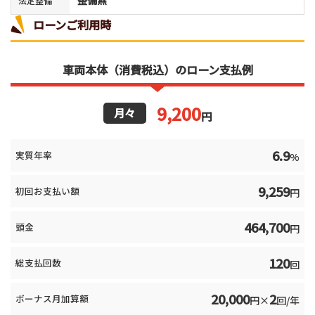
整備無
法定整備
ローンご利用時
車両本体（消費税込）のローン支払例
9,200
月々
円
6.9
実質年率
%
9,259
初回お支払い額
円
464,700
頭金
円
120
総支払回数
回
20,000
2
ボーナス月加算額
円×
回/年