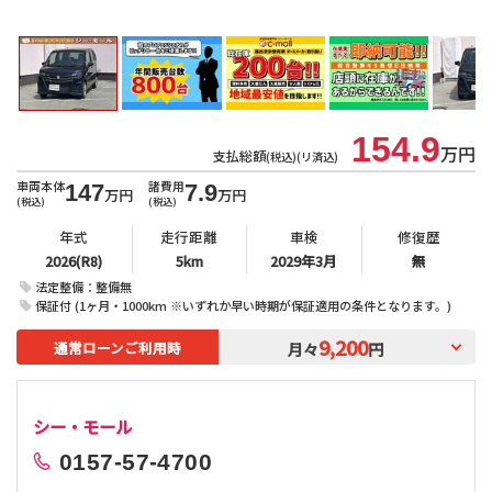
北
154.9
万円
支払総額
(税込)(リ済込)
車両本体
諸費用
147
7.9
万円
万円
(税込)
(税込)
年式
走行距離
車検
修復歴
2026(R8)
5km
2029年3月
無
法定整備：整備無
保証付 (1ヶ月・1000km ※いずれか早い時期が保証適用の条件となります。)
9,200
通常ローンご利用時
月々
円
シー・モール
0157-57-4700