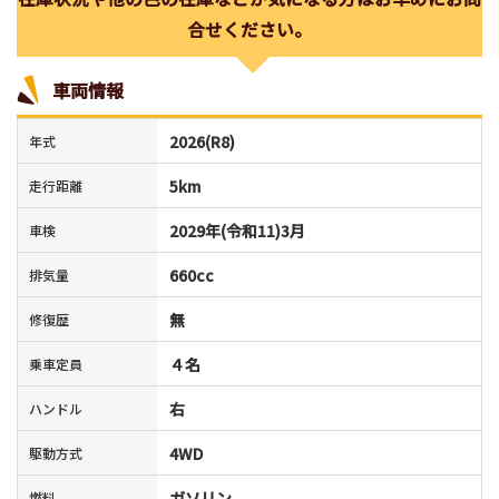
合せください。
車両情報
2026(R8)
年式
5km
走行距離
2029年(令和11)3月
車検
660cc
排気量
無
修復歴
４名
乗車定員
右
ハンドル
4WD
駆動方式
ガソリン
燃料