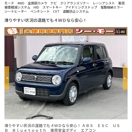
モード 4WD 全周囲カメラ ナビ クリアランスソナー レーンアシスト 衝突
被害軽減システム HID スマートキー アイドリングストップ 電動格納ミラー
シートヒーター ベンチシート CVT 盗難防止システム
滑りやすい状況の道路でも４ＷＤなら安心！
1
/
80
滑りやすい状況の道路でも４ＷＤなら安心！ ＡＢＳ ＥＳＣ ＵＳ
年
Ｂ Ｂｌｕｅｔｏｏｔｈ 衝突安全ボディ エアコン
台