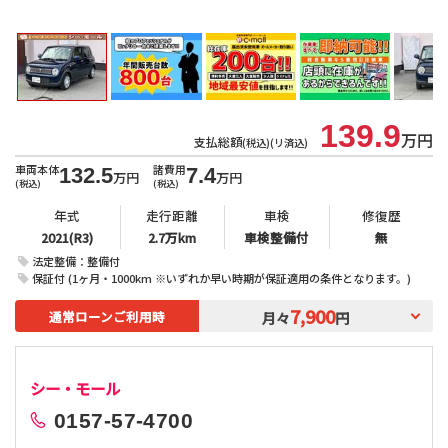
北
139.9
万円
支払総額
(税込)(リ済込)
車両本体
諸費用
132.5
7.4
万円
万円
(税込)
(税込)
年式
走行距離
車検
修復歴
2021(R3)
2.7万km
車検整備付
無
法定整備：整備付
保証付 (1ヶ月・1000km ※いずれか早い時期が保証適用の条件となります。)
7,900
通常ローンご利用時
月々
円
シー・モール
0157-57-4700