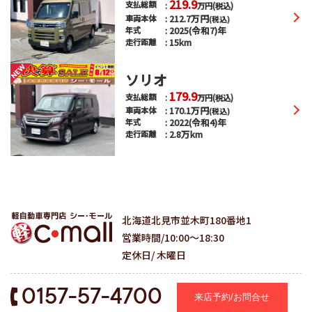
219.9
支払総額
万円
(税込)
212.7
万円
車両本体
(税込)
2025(令和7)年
年式
15km
走行距離
ソリオ
179.9
支払総額
万円
(税込)
170.1
万円
車両本体
(税込)
2022(令和4)年
年式
2.8万km
走行距離
北海道北見市並木町180番地1
営業時間/10:00～18:30
定休日/ 木曜日
0157-57-4700
来店予約/お問合せ