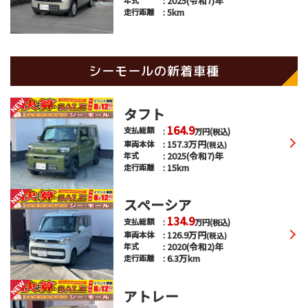
2025(令和7)年
5km
走行距離
シーモールの新着車種
タフト
164.9
支払総額
万円
(税込)
157.3
万円
車両本体
(税込)
2025(令和7)年
年式
15km
走行距離
スペーシア
134.9
支払総額
万円
(税込)
126.9
万円
車両本体
(税込)
2020(令和2)年
年式
6.3万km
走行距離
アトレー