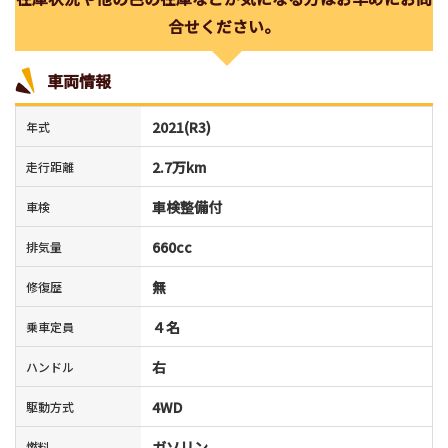
合せください。
車両情報
2021(R3)
年式
2.7万km
走行距離
車検整備付
車検
660cc
排気量
無
修復歴
４名
乗車定員
右
ハンドル
4WD
駆動方式
ガソリン
燃料