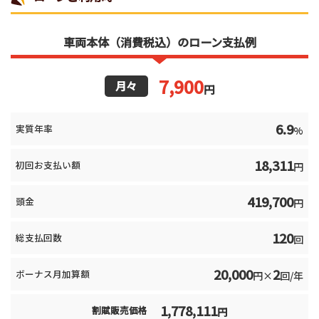
車両本体（消費税込）のローン支払例
7,900
月々
円
6.9
実質年率
%
18,311
初回お支払い額
円
419,700
頭金
円
120
総支払回数
回
20,000
2
ボーナス月加算額
円×
回/年
1,778,111
割賦販売価格
円