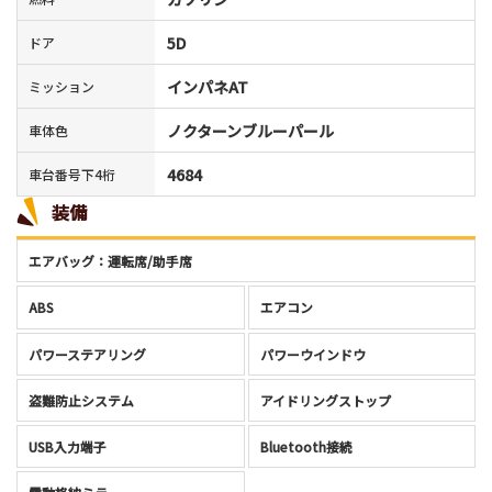
5D
ドア
インパネAT
ミッション
ノクターンブルーパール
車体色
4684
車台番号下4桁
装備
エアバッグ：運転席/助手席
ABS
エアコン
パワーステアリング
パワーウインドウ
盗難防止システム
アイドリングストップ
USB入力端子
Bluetooth接続