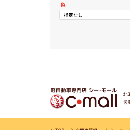
色
北
営業