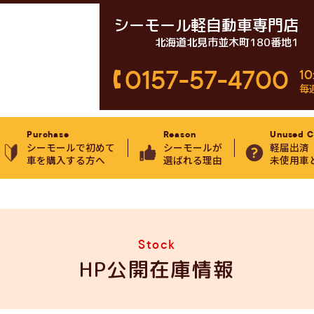
シーモール軽自動車専門店
北海道北見市並木町180番地1
0157-57-4700
10
毎
Purchase
Reason
Unused C
シーモールで初めて
シーモールが
軽届出済
車を購入する方へ
選ばれる理由
未使用車
Stock
HP公開在庫情報