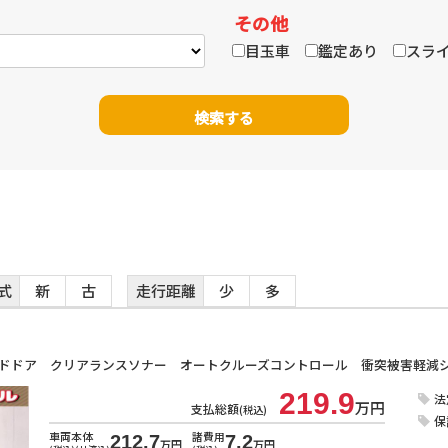
その他
目玉車
鑑定あり
スライ
式
新
古
走行距離
少
多
219.9
法
万円
支払総額
(税込)
保
車両本体
諸費用
212.7
7.2
万円
万円