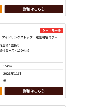
詳細はこちら
シー・モール
Xターボ バックカメラ クリアランスソナー 衝突被害軽減システム オートライト LEDヘッドランプ スマートキー アイドリングストップ 電動格納ミラー サンルーフ CVT 盗難防止システム ABS ESC
定整備：整備無
証付 (1ヶ月・1000km)
15km
2028年11月
無
詳細はこちら