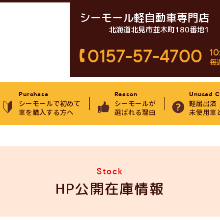
シーモール軽自動車専門店
北海道北見市並木町180番地1
0157-57-4700
10
毎
Purchase
Reason
Unused C
シーモールで初めて
シーモールが
軽届出済
車を購入する方へ
選ばれる理由
未使用車
Stock
HP公開在庫情報