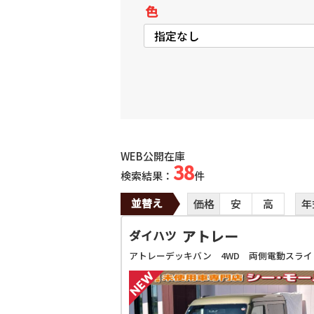
色
WEB公開在庫
38
検索結果：
件
並替え
価格
安
高
年
アトレー
ダイハツ