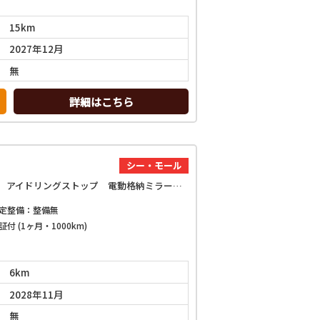
15km
2027年12月
無
詳細はこちら
シー・モール
X 4WD バックカメラ クリアランスソナー 衝突被害軽減システム オートライト LEDヘッドランプ スマートキー アイドリングストップ 電動格納ミラー サンルーフ CVT 盗難防止システム ABS
定整備：整備無
証付 (1ヶ月・1000km)
6km
2028年11月
無