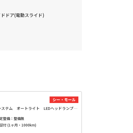
ドドア(電動スライド)
シー・モール
アトレーデッキバン 4WD 両側電動スライドドア クリアランスソナー オートクルーズコントロール 衝突被害軽減システム オートライト LEDヘッドランプ スマートキー アイドリングストップ 電動格納ミラー CVT
定整備：整備無
証付 (1ヶ月・1000km)