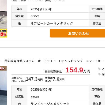
(税込)(リ済込)
(税込)
2025(令和7)年
年式
走行
距離
660cc
排気
量
車検
オフビートカーキメタリック
色
修復
歴
お問い合わせ
154.9
法
万円
支払総額
(税込)
保
車両本体
諸費用
147.3
7.6
万円
万円
(税込)(リ済込)
(税込)
2025(令和7)年
年式
走行
距離
660cc
排気
量
車検
サンドベージュメタリック
色
修復
歴