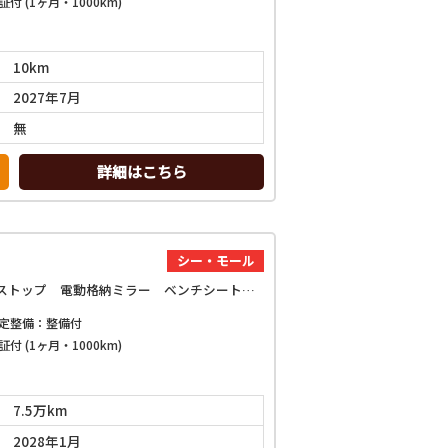
証付 (1ヶ月・1000km)
10km
2027年7月
無
詳細はこちら
シー・モール
L SAII 4WD ドライブレコーダー バックカメラ ナビ 衝突被害軽減システム キーレスエントリー アイドリングストップ 電動格納ミラー ベンチシート CVT 盗難防止システム ABS ESC
定整備：整備付
証付 (1ヶ月・1000km)
7.5万km
2028年1月