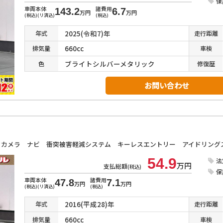
保
車両本体
諸費用
143.2
6.7
万円
万円
(税込)(リ済込)
(税込)
2025(令和7)年
年式
走行
距離
660cc
排気
量
車検
ブライトシルバーメタリック
色
修復
歴
お問い合わせ
54.9
法
万円
支払総額
(税込)
保
車両本体
諸費用
47.8
7.1
万円
万円
(税込)(リ済込)
(税込)
2016(平成28)年
年式
走行
距離
660cc
排気
量
車検