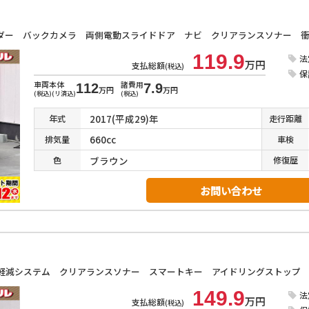
119.9
法
万円
支払総額
(税込)
保
車両本体
諸費用
112
7.9
万円
万円
(税込)(リ済込)
(税込)
2017(平成29)年
年式
走行
距離
660cc
排気
量
車検
ブラウン
色
修復
歴
お問い合わせ
149.9
法
万円
支払総額
(税込)