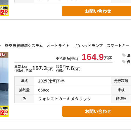
お問い合わせ
164.9
法
万円
支払総額
(税込)
保
車両本体
諸費用
157.3
7.6
万円
万円
(税込)(リ済込)
(税込)
2025(令和7)年
年式
走行
距離
660cc
排気
量
車検
フォレストカーキメタリック
色
修復
歴
お問い合わせ