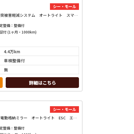
シー・モール
Xリミテッド SAIII 4WD ドライブレコーダー バックカメラ 両側電動スライドドア ナビ クリアランスソナー 衝突被害軽減システム オートライト スマートキー アイドリングストップ 電動格納ミラー シートヒーター
定整備：整備付
証付 (1ヶ月・1000km)
4.4万km
車検整備付
無
詳細はこちら
シー・モール
ジャンボエクストラ 4WD CVT 衝突被害軽減システム クリアランスソナー スマートキー アイドリングストップ 電動格納ミラー オートライト ESC エアコン パワーステアリング
定整備：整備付