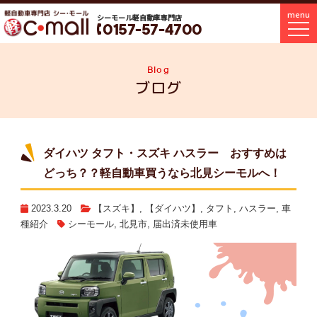
menu
シーモール軽自動車専門店
0157-57-4700
Blog
ブログ
ダイハツ タフト・スズキ ハスラー おすすめは
どっち？？軽自動車買うなら北見シーモルへ！
2023.3.20
【スズキ】
,
【ダイハツ】
,
タフト
,
ハスラー
,
車
種紹介
シーモール
,
北見市
,
届出済未使用車