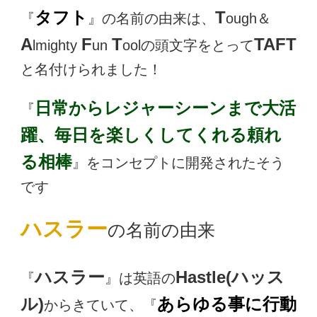
タフト
T
『
』の名前の由来は、
ough＆
A
F
T
TAFT
lmighty
un
oolの頭文字をとって
と名付けられました！
日常からレジャーシーンまで大活
『
躍、毎日を楽しくしてくれる頼れ
る相棒
』をコンセプトに開発されたそう
です
ハスラー
の名前の由来
ハスラー
Hastle(ハッス
『
』は英語の
ル)
あらゆる事に行動
からきていて、『