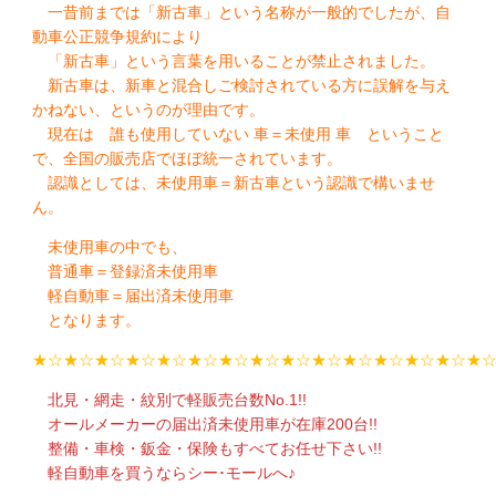
一昔前までは「新古車」という名称が一般的でしたが、自
動車公正競争規約により
「新古車」という言葉を用いることが禁止されました。
新古車は、新車と混合しご検討されている方に誤解を与え
かねない、というのが理由です。
現在は 誰も使用していない 車＝未使用 車 ということ
で、全国の販売店でほぼ統一されています。
認識としては、未使用車＝新古車という認識で構いませ
ん。
未使用車の中でも、
普通車＝登録済未使用車
軽自動車＝届出済未使用車
となります。
★☆★☆★☆★☆★☆★☆★☆★☆★☆★☆★☆★☆★☆★☆★
北見・網走・紋別で軽販売台数No.1!!
オールメーカーの届出済未使用車が在庫200台!!
整備・車検・鈑金・保険もすべてお任せ下さい!!
軽自動車を買うならシー･モールへ♪