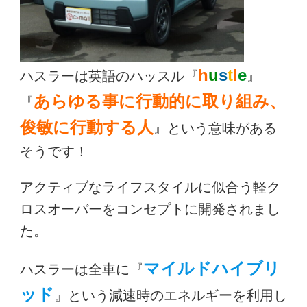
h
u
s
t
l
e
ハスラーは英語のハッスル『
』
あらゆる事に行動的に取り組み、
『
俊敏に行動する人
』という意味がある
そうです！
アクティブなライフスタイルに似合う軽ク
ロスオーバーをコンセプトに開発されまし
た。
マイルドハイブリ
ハスラーは全車に『
ッド
』という減速時のエネルギーを利用し