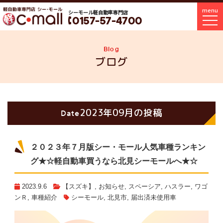
menu
シーモール軽自動車専門店
0157-57-4700
Blog
ブログ
2023年09月の投稿
Date
２０２３年７月版シー・モール人気車種ランキン
グ★☆軽自動車買うなら北見シーモールへ★☆
2023.9.6
【スズキ】
,
お知らせ
,
スペーシア
,
ハスラー
,
ワゴ
ンＲ
,
車種紹介
シーモール
,
北見市
,
届出済未使用車