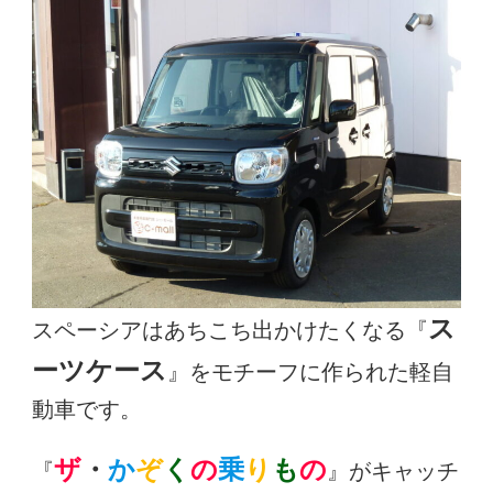
ス
スペーシアはあちこち出かけたくなる『
ーツケース
』をモチーフに作られた軽自
動車です。
ザ
・
か
ぞ
く
の
乗
り
も
の
『
』がキャッチ