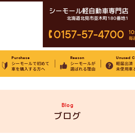
シーモール軽自動車専門店
北海道北見市並木町180番地1
0157-57-4700
10
毎
Purchase
Reason
Unused C
シーモールで初めて
シーモールが
軽届出済
車を購入する方へ
選ばれる理由
未使用車
Blog
ブログ