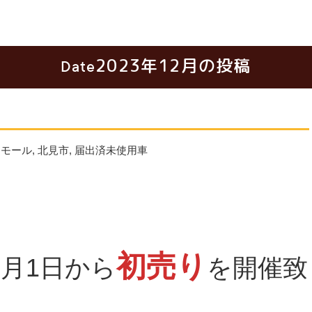
2023年12月の投稿
Date
ーモール
,
北見市
,
届出済未使用車
初売り
月1日から
を開催致