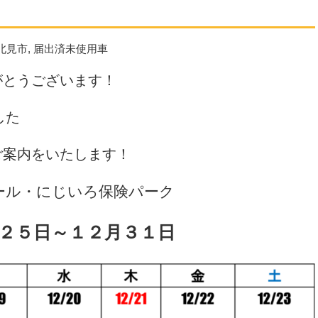
北見市
,
届出済未使用車
がとうございます！
した
ご案内をいたします！
ール・にじいろ保険パーク
２５日～１２月３１日