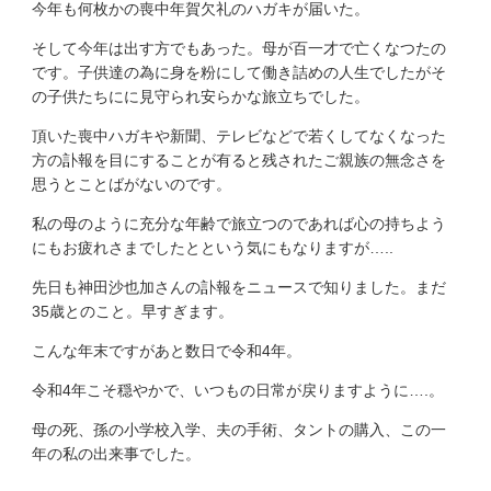
今年も何枚かの喪中年賀欠礼のハガキが届いた。
そして今年は出す方でもあった。母が百一才で亡くなつたの
です。子供達の為に身を粉にして働き詰めの人生でしたがそ
の子供たちにに見守られ安らかな旅立ちでした。
頂いた喪中ハガキや新聞、テレビなどで若くしてなくなった
方の訃報を目にすることが有ると残されたご親族の無念さを
思うとことばがないのです。
私の母のように充分な年齢で旅立つのであれば心の持ちよう
にもお疲れさまでしたとという気にもなりますが…..
先日も神田沙也加さんの訃報をニュースで知りました。まだ
35歳とのこと。早すぎます。
こんな年末ですがあと数日で令和4年。
令和4年こそ穏やかで、いつもの日常が戻りますように….。
母の死、孫の小学校入学、夫の手術、タントの購入、この一
年の私の出来事でした。