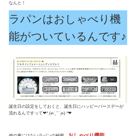
なんと！
ラパンはおしゃべり機
能がついているんです♪
誕生日の設定をしておくと、誕生日にハッピーバースデーが
流れるんですって❤︎*.(๓´͈ ˘ `͈๓).*❤︎
おしゃべり機能。
他の車にはないラパンの秘密、