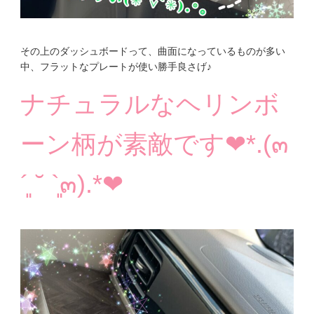
その上のダッシュボードって、曲面になっているものが多い
中、フラットなプレートが使い勝手良さげ♪
ナチュラルなヘリンボ
ーン柄が素敵です❤︎*.(๓
´͈ ˘ `͈๓).*❤︎