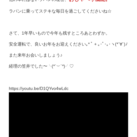
ラパンに乗ってステキな毎日を過ごしてくださいね☆
さて、1年早いもので今年も残すところあとわずか。
安全運転で、良いお年をお迎えください｡* ﾟ + ｡･ﾟ･｡･ヽ(*´∀︎`)ﾉ
また来年お会いしましょう♪
経理の笠井でした〜╰(*´︶`*)╯♡
https://youtu.be/D1QYvo4wLdc