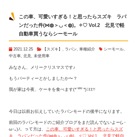
この車、可愛いすぎる！と思ったらスズキ ラパ
ンだった件(⋈◍＞◡＜◍)。✧♡ Vol.2 北見で軽
自動車買うならシーモール
2021.12.25
【スズキ】
,
ラパン
,
車種紹介
シーモール
,
中古車
,
北見
,
未使用車
みなさん、メリークリスマスです♪
もうパーティーとかしましたか〜？
我が家は今夜、ケーキを食べます(*´罒`*)ﾆﾋﾋ♡︎
今日は以前お伝えしていたラパンモードの後半になります。
前回のラパンモードのご紹介ブログをまだ読んでないよー(｡･
ω･｡)ﾉ、って方は、
この車、可愛いすぎる！と思ったらスズ
キ ラパンだった件(⋈◍＞◡＜◍)。✧♡ Vol.1 北見で軽自