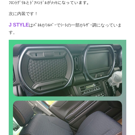
ﾌﾛﾝﾄｸﾞﾘﾙとﾄﾞｱﾊﾝﾄﾞﾙがﾒｯｷになっています。
次に内装です！
J STYLE
はﾊﾟﾈﾙがｼﾙﾊﾞｰでｼｰﾄの一部がﾚｻﾞｰ調になっていま
す。