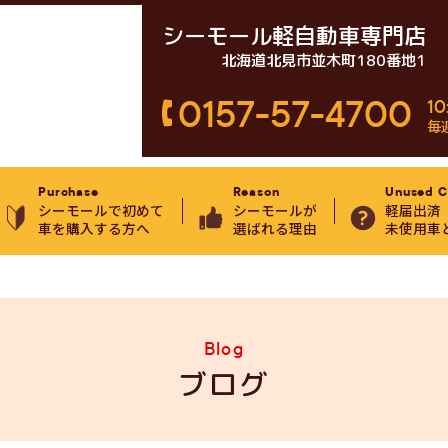
シーモール軽自動車専門店
北海道北見市並木町180番地1
0157-57-4700
10
毎
Purchase
Reason
Unused C
シーモールで初めて
シーモールが
軽届出済
車を購入する方へ
選ばれる理由
未使用車
Blog
ブログ