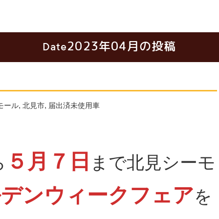
2023年04月の投稿
Date
モール
,
北見市
,
届出済未使用車
５月７日
ら
まで北見シーモ
ルデンウィークフェア
を