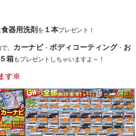
食器用洗剤
１本
は
を
プレゼント！
カーナビ
ボディコーティング
お
約で、
・
・
５箱
もプレゼントしちゃいますよ～！
ます※