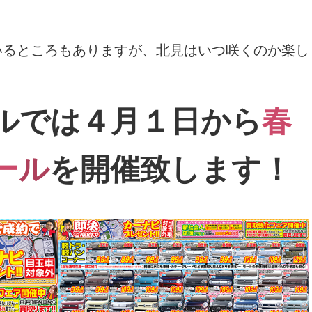
いるところもありますが、北見はいつ咲くのか楽し
ルでは４月１日から
春
ー
ル
を開催致します！