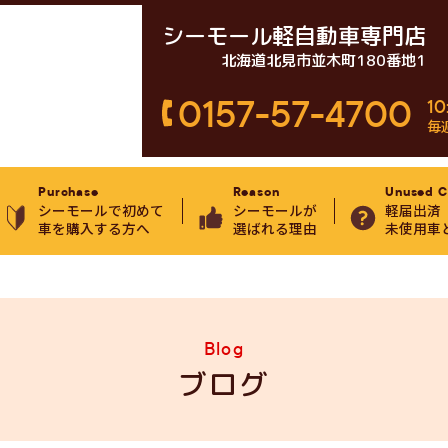
シーモール軽自動車専門店
北海道北見市並木町180番地1
0157-57-4700
10
毎
Purchase
Reason
Unused C
シーモールで初めて
シーモールが
軽届出済
車を購入する方へ
選ばれる理由
未使用車
Blog
ブログ