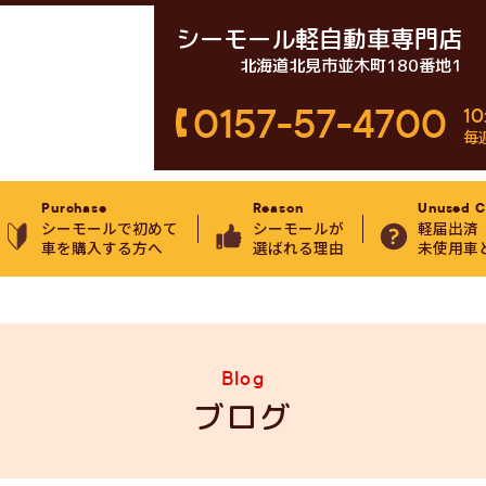
シーモール軽自動車専門店
北海道北見市並木町180番地1
0157-57-4700
10
毎
Purchase
Reason
Unused C
シーモールで初めて
シーモールが
軽届出済
車を購入する方へ
選ばれる理由
未使用車
Blog
ブログ