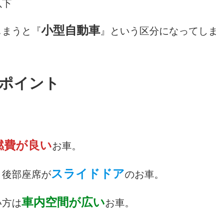
以下
小型自動車
しまうと『
』という区分になってしま
ポイント
燃費が良い
お車。
スライドドア
、後部座席が
のお車。
車内空間が広い
い方は
お車。